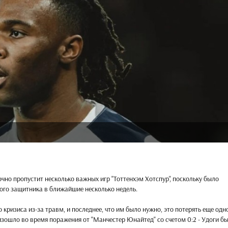
очно пропустит несколько важных игр "Тоттенхэм Хотспур", поскольку было
ого защитника в ближайшие несколько недель.
 кризиса из-за травм, и последнее, что им было нужно, это потерять еще одн
изошло во время поражения от "Манчестер Юнайтед" со счетом 0:2 - Удоги б