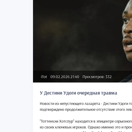
iTot
09.02.2026 21:40
Просмотров: 332
У Дестини Удоги очередная травма
Новости из непустеющего лазарета - Дестини Удоги т
подтверждено продолжительное отсутствие этого лев
"Тоттенхэм Хотспур" находится в эпицентре серьезного
из своих ключевых игроков. Однако именно это и про