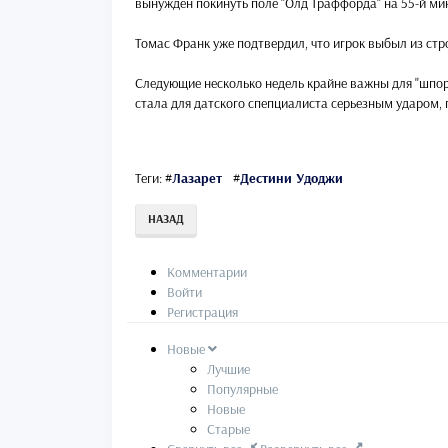
вынужден покинуть поле "Олд Траффорда" на 55-й мин
Томас Франк уже подтвердил, что игрок выбыл из стро
Следующие несколько недель крайне важны для "шпор"
стала для датского спепциалиста серьезным ударом, п
Теги:
#
Лазарет
#
Дестини Удоджи
НАЗАД
Комментарии
Войти
Регистрация
Новые
Лучшие
Популярные
Новые
Старые