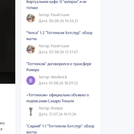
Виртуальное кафе: О "шпорах" и не
только
Автор: Pavel-Isaev
Дата: 06.08.26 14:34:21
"Челси" 1-2 "Тоттенхэм Хотспур": обзор
матча
Автор: Pavel-Isaev
Дата: 03.08.26 12:51:47
"Тоттенхэм" договорился о трансфере
Ромеро
Автор: Nevderick
Дата: 01.08.26 18:29:32
«Тоттенхэм» официально объявил о
подписании Сандро Тонали
Автор: Вопрос
Дата: 31.07.26 14:11:26
ого
"Сидней" 1-1 "Тоттенхэм Хотспур": обзор
ыл
матча