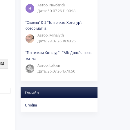
Автор: Nevderick
Дата: 30.07.26 11:00:18
"Окленд" 0-2 "Тоттенхэм Хотспур":
а
обзор матча
Автор: Mihalyth
Дата: 29.07.26 14:48:25
"Тоттенхэм Хотспур" - "МК Донс": анонс
матча
РЕД
Автор: tolkien
Дата: 26.07.26 13:41:50
Онлайн
Grodim