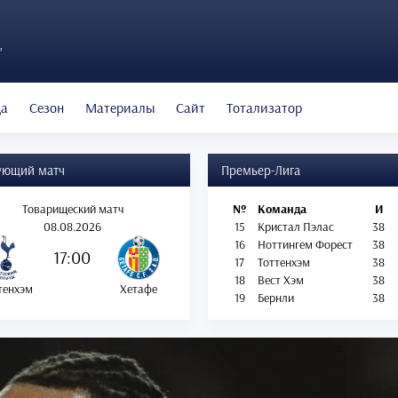
"
да
Сезон
Материалы
Сайт
Тотализатор
ующий матч
Премьер-Лига
Товарищеский матч
№
Команда
И
08.08.2026
15
Кристал Пэлас
38
16
Ноттингем Форест
38
17:00
17
Тоттенхэм
38
18
Вест Хэм
38
тенхэм
Хетафе
19
Бернли
38