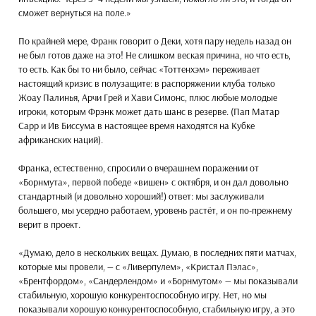
сможет вернуться на поле.»
По крайней мере, Франк говорит о Деки, хотя пару недель назад он
не был готов даже на это! Не слишком веская причина, но что есть,
то есть. Как бы то ни было, сейчас «Тоттенхэм» переживает
настоящий кризис в полузащите: в распоряжении клуба только
Жоау Палинья, Арчи Грей и Хави Симонс, плюс любые молодые
игроки, которым Фрэнк может дать шанс в резерве. (Пап Матар
Сарр и Ив Биссума в настоящее время находятся на Кубке
африканских наций).
Франка, естественно, спросили о вчерашнем поражении от
«Борнмута», первой победе «вишен» с октября, и он дал довольно
стандартный (и довольно хороший!) ответ: мы заслуживали
большего, мы усердно работаем, уровень растёт, и он по-прежнему
верит в проект.
«Думаю, дело в нескольких вещах. Думаю, в последних пяти матчах,
которые мы провели, — с «Ливерпулем», «Кристал Пэлас»,
«Брентфордом», «Сандерлендом» и «Борнмутом» — мы показывали
стабильную, хорошую конкурентоспособную игру. Нет, но мы
показывали хорошую конкурентоспособную, стабильную игру, а это