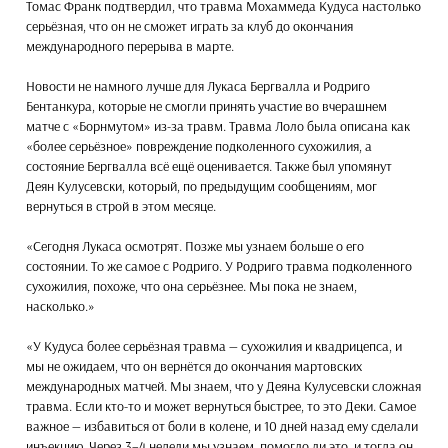
Томас Франк подтвердил, что травма Мохаммеда Кудуса настолько
серьёзная, что он не сможет играть за клуб до окончания
международного перерыва в марте.
Новости не намного лучше для Лукаса Бергвалла и Родриго
Бентанкура, которые не смогли принять участие во вчерашнем
матче с «Борнмутом» из-за травм. Травма Лоло была описана как
«более серьёзное» повреждение подколенного сухожилия, а
состояние Бергвалла всё ещё оценивается. Также был упомянут
Деян Кулусевски, который, по предыдущим сообщениям, мог
вернуться в строй в этом месяце.
«Сегодня Лукаса осмотрят. Позже мы узнаем больше о его
состоянии. То же самое с Родриго. У Родриго травма подколенного
сухожилия, похоже, что она серьёзнее. Мы пока не знаем,
насколько.»
«У Кудуса более серьёзная травма — сухожилия и квадрицепса, и
мы не ожидаем, что он вернётся до окончания мартовских
международных матчей. Мы знаем, что у Деяна Кулусевски сложная
травма. Если кто-то и может вернуться быстрее, то это Деки. Самое
важное — избавиться от боли в колене, и 10 дней назад ему сделали
инъекцию. Через 3–4 недели мы узнаем, помогло ли это, и тогда он