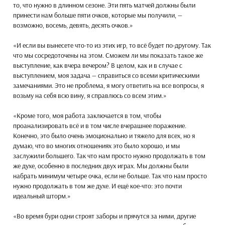
то, что нужно в длинном сезоне. Эти пять матчей должны были
принести нам больше пяти очков, которые мы получили, —
возможно, восемь, девять, десять очков.»
«И если вы вынесете что-то из этих игр, то всё будет по-другому. Так
что мы сосредоточены на этом. Сможем ли мы показать такое же
выступление, как вчера вечером? В целом, как и в случае с
выступлением, моя задача — справиться со всеми критическими
замечаниями. Это не проблема, я могу ответить на все вопросы, я
возьму на себя всю вину, я справлюсь со всем этим.»
«Кроме того, моя работа заключается в том, чтобы
проанализировать всё и в том числе вчерашнее поражение.
Конечно, это было очень эмоционально и тяжело для всех, но я
думаю, что во многих отношениях это было хорошо, и мы
заслужили большего. Так что нам просто нужно продолжать в том
же духе, особенно в последних двух играх. Мы должны были
набрать минимум четыре очка, если не больше. Так что нам просто
нужно продолжать в том же духе. И ещё кое-что: это почти
идеальный шторм.»
«Во время бури одни строят заборы и прячутся за ними, другие