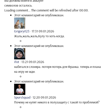
Вы должны войти в аккаунт
символов осталось.
Loading comment...
The comment will be refreshed after
00:00
.
Этот комментарий не опубликован.
Grigoryi123
·
17:31 09.01.2026
Жаль,жаль,жаль,Кулу то хоть когда.
Этот комментарий не опубликован.
iTot
·
13:21 09.01.2026
набегался слоняра. потеря потерь для Франка. теперь и плана
на игру не жди.
Этот комментарий не опубликован.
SpursSquad
·
12:20 09.01.2026
Почему не купят никого в полузащиту с такой то проблемой?