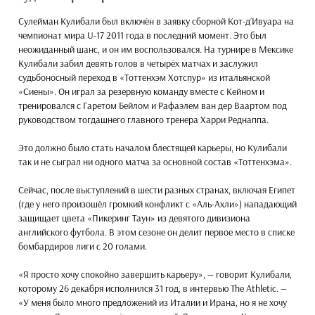
Сулейман Кулибали был включён в заявку сборной Кот-д’Ивуара на
чемпионат мира U-17 2011 года в последний момент. Это был
неожиданный шанс, и он им воспользовался. На турнире в Мексике
Кулибали забил девять голов в четырёх матчах и заслужил
судьбоносный переход в «Тоттенхэм Хотспур» из итальянской
«Сиены». Он играл за резервную команду вместе с Кейном и
тренировался с Гаретом Бейлом и Рафаэлем ван дер Ваартом под
руководством тогдашнего главного тренера Харри Реднаппа.
Это должно было стать началом блестящей карьеры, но Кулибали
так и не сыграл ни одного матча за основной состав «Тоттенхэма».
Сейчас, после выступлений в шести разных странах, включая Египет
(где у него произошёл громкий конфликт с «Аль-Ахли») нападающий
защищает цвета «Пикеринг Таун» из девятого дивизиона
английского футбола. В этом сезоне он делит первое место в списке
бомбардиров лиги с 20 голами.
«Я просто хочу спокойно завершить карьеру», — говорит Кулибали,
которому 26 декабря исполнился 31 год, в интервью The Athletic. —
«У меня было много предложений из Италии и Ирана, но я не хочу