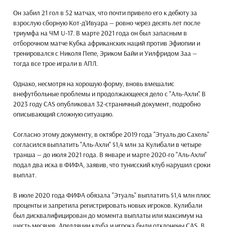
Он забил 21 гол в 52 матчах, что почти привело его к дебюту за
взрослую сборную Кот-д’Ивуара — ровно через десять лет после
триумфа на ЧМ U-17. В марте 2021 года он был запасным в
отборочном матче Кубка африканских наций против Эфиопии и
тренировался с Николя Пепе, Эриком Байи и Уилфридом Заа —
тогда все трое играли в АПЛ.
Однако, несмотря на хорошую форму, вновь вмешалис
внефутбольные проблемы и продолжающееся дело с "Аль-Ахли". В
2023 году CAS опубликовал 32-страничный документ, подробно
описывающий сложную ситуацию.
Согласно этому документу, в октябре 2019 года "Этуаль дю Сахель"
согласился выплатить "Аль-Ахли" $1,4 млн за Кулибали в четыре
транша — до июля 2021 года. В январе и марте 2020-го "Аль-Ахли"
подал два иска в ФИФА, заявив, что тунисский клуб нарушил сроки
выплат.
В июле 2020 года ФИФА обязала "Этуаль" выплатить $1,4 млн плюс
проценты и запретила регистрировать новых игроков. Кулибали
был дисквалифицирован до момента выплаты или максимум на
шесть месяцев. Апелляции клуба и игрока были отклонены CAS. В