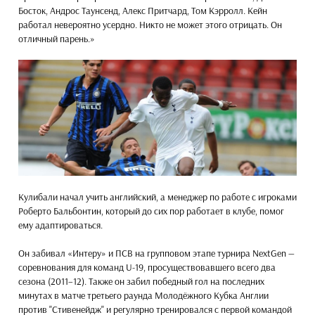
Босток, Андрос Таунсенд, Алекс Притчард, Том Кэрролл. Кейн
работал невероятно усердно. Никто не может этого отрицать. Он
отличный парень.»
Кулибали начал учить английский, а менеджер по работе с игроками
Роберто Бальбонтин, который до сих пор работает в клубе, помог
ему адаптироваться.
Он забивал «Интеру» и ПСВ на групповом этапе турнира NextGen —
соревнования для команд U-19, просуществовавшего всего два
сезона (2011–12). Также он забил победный гол на последних
минутах в матче третьего раунда Молодёжного Кубка Англии
против "Стивенейдж" и регулярно тренировался с первой командой