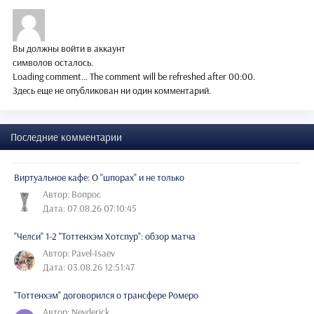
Вы должны войти в аккаунт
символов осталось.
Loading comment...
The comment will be refreshed after
00:00
.
Здесь еще не опубликован ни один комментарий.
Последние комментарии
Виртуальное кафе: О "шпорах" и не только
Автор: Вопрос
Дата: 07.08.26 07:10:45
"Челси" 1-2 "Тоттенхэм Хотспур": обзор матча
Автор: Pavel-Isaev
Дата: 03.08.26 12:51:47
"Тоттенхэм" договорился о трансфере Ромеро
Автор: Nevderick