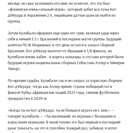
месяце, не смог вспомнить его имя, но отметил, что это был
«физически очень сильный игрок», который забил все голы Кот-
д’Ивуара в поражении 2:4, лишившем датчан шансов выйти из
группы.
Затем Кулибали оформил ещё один хет-трик, включая удар через
себя в ничьей 3:3 с Бразилией в последнем матче группы. Будущий
капитан ПСЖ Маркиньос в тот день остался в запасе сборной
Бразилии. Кот-д’Ивуар вылетел от Франции в 1/8 финала, но
Кулибали вновь забил - в ворота команды, в составе которой были
будущие игроки национальных сборных Себастьен Аллер и Аймерик
Ляпорт.
По иронии судьбы, Кулибали так и не сыграл за взрослую сборную
Кот-д’Ивуара, тогда как Аллер принёс стране победный гол в
финале Кубка африканских наций 2023 года, сменив футбольное
гражданство в 2020-м.
«Когда ты из Кот-д’Ивуара, ты не боишься играть ни с кем,» —
говорит Кулибали. — «Ты маленький, но играешь с большими и
взрослыми игроками. В моей голове это был первый и последний
шанс показать, на что я способен. Каждый раз, забивая, я хотел