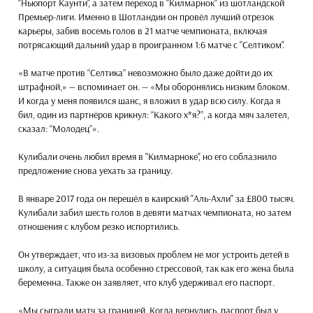
"Ньюпорт Каунти", а затем переход в "Килмарнок" из шотландской
Премьер-лиги. Именно в Шотландии он провёл лучший отрезок
карьеры, забив восемь голов в 21 матче чемпионата, включая
потрясающий дальний удар в проигранном 1:6 матче с "Селтиком".
«В матче против “Селтика” невозможно было даже дойти до их
штрафной,» — вспоминает он. — «Мы оборонялись низким блоком.
И когда у меня появился шанс, я вложил в удар всю силу. Когда я
бил, один из партнёров крикнул: “Какого х*я?”, а когда мяч залетел,
сказал: “Молодец”».
Кулибали очень любил время в "Килмарноке", но его соблазнило
предложение снова уехать за границу.
В январе 2017 года он перешёл в каирский "Аль-Ахли" за £800 тысяч.
Кулибали забил шесть голов в девяти матчах чемпионата, но затем
отношения с клубом резко испортились.
Он утверждает, что из-за визовых проблем не мог устроить детей в
школу, а ситуация была особенно стрессовой, так как его жена была
беременна. Также он заявляет, что клуб удерживал его паспорт.
«Мы сыграли матч за границей. Когда вернулись, паспорт был у