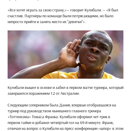
«Все хотят играть за свою страну,»— говорит Кулибали. — «Я был
счастлив. Партнёры по команде были потрясающими, но было
непросто прийти и занять место их "девятки"».
Кулибали вышел в основе и забил в первом матче турнира, который
завершился поражением 1:2 от Австралии.
Следующим соперником была Дания, впервые отобравшаяся на
турнир под руководством нынешнего главного тренера
«Тоттенхэма» Томаса Франка. Кулибали оформил хет-трик в
первом тайме и добавил четвёртый гол на 69-й минуте. Франк,
отвечая на вопрос о Кулибали на пресс-конференции «шпор» в этом