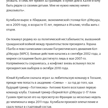
уезжать. Я семь лет провёл за границей. Я купил дом в Халле и хочу
быть рядом со своими детьми. Мне не нужно никому ничего
доказывать».
Кулибали вырос в Абиджане, экономической столице Кот-д’Ивуара,
но в 2009 году, в возрасте 15 лет, переехал в Италию, чтобы жить с
отцом.
Он покинул родину из-за политической нестабильности, вызванной
гражданской войной между правительством президента Лорана
Гбагбо и повстанческими силами Патриотического движения Кот-
д’Ивуара (MPCI). Боевые действия начались в сентябре 2002 года, а
мирное соглашение было достигнуто лишь в мае 2007-го.
Напряжённость сохранялась, а конфликт вновь вспыхнул после
президентских выборов в октябре 2010 года.
Юный Кулибали сначала играл за любительскую команду в Тоскане,
прежде чем попасть в академию «Сиены» — за год до того, как
будущий тренер «Тоттенхэма» Антонио Конте возглавил первую
команду клуба. Главный тренер сборной Кот-д’Ивуара U-17 Ален
Гуамен пригласил его на просмотр во Франции за несколько недель
до чемпионата мира 2011 года. Кулибали произвёл впечатление и
сразу попал в стартовый состав.