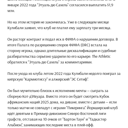
январе 2022 года "Этуаль дю Сахель" согласился выплатить $1,9
млн.
Но на этом история не закончилась. Уже в следующем месяце
Кулибали заявил, что клуб не платил ему зарплату три месяца.
Он расторг контракт и подал иск в ФИФА о нарушении договора. В
итоге Палата по разрешению споров ФИФА (DRC) встала на
сторону игрока, однако длительные дисквалификации и судебные
разбирательства серьёзно ударили по его карьере. The Athletic
обратился к "Этуаль дю Сахель" за комментариями.
После ухода из клуба летом 2022 года Кулибали недолго поиграл за
кипрскую "Кармиотиссу" и алжирский "ЭС Сетиф".
Он был мучительно близок к исполнению мечты — сыграть за
сборную Кот-д’Ивуара. Вместо этого он будет смотреть Кубок
африканских наций 2025 дома, на диване, вместе с детьми — если
только матчи не совпадут с играми "Пикеринга". Йоркширский клуб
идёт девятым в Премьер-дивизионе Северо-Восточной лиги
графств, отставая на 10 очков от "Бартон Таун" и "Тадкастер
Альбион", занимающих последние места в плей-офф.