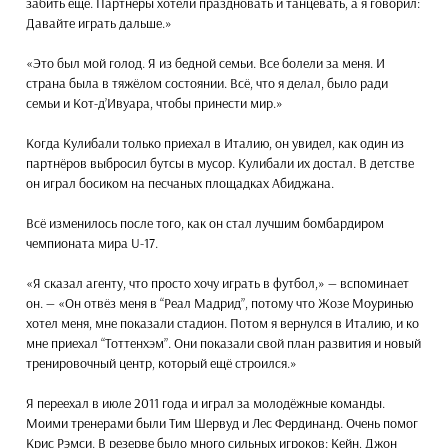
забить ещё. Партнёры хотели праздновать и танцевать, а я говорил:
Давайте играть дальше.»
«Это был мой голод. Я из бедной семьи. Все болели за меня. И
страна была в тяжёлом состоянии. Всё, что я делал, было ради
семьи и Кот-д’Ивуара, чтобы принести мир.»
Когда Кулибали только приехал в Италию, он увидел, как один из
партнёров выбросил бутсы в мусор. Кулибали их достал. В детстве
он играл босиком на песчаных площадках Абиджана.
Всё изменилось после того, как он стал лучшим бомбардиром
чемпионата мира U-17.
«Я сказал агенту, что просто хочу играть в футбол,» — вспоминает
он. — «Он отвёз меня в “Реал Мадрид”, потому что Жозе Моуринью
хотел меня, мне показали стадион. Потом я вернулся в Италию, и ко
мне приехал “Тоттенхэм”. Они показали свой план развития и новый
тренировочный центр, который ещё строился.»
Я переехал в июле 2011 года и играл за молодёжные команды.
Моими тренерами были Тим Шервуд и Лес Фердинанд. Очень помог
Крис Рэмси. В резерве было много сильных игроков: Кейн, Джон