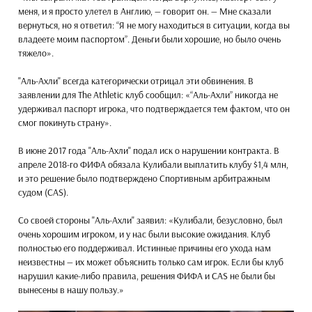
меня, и я просто улетел в Англию, — говорит он. — Мне сказали
вернуться, но я ответил: “Я не могу находиться в ситуации, когда вы
владеете моим паспортом”. Деньги были хорошие, но было очень
тяжело».
"Аль-Ахли" всегда категорически отрицал эти обвинения. В
заявлении для The Athletic клуб сообщил: «“Аль-Ахли” никогда не
удерживал паспорт игрока, что подтверждается тем фактом, что он
смог покинуть страну».
В июне 2017 года "Аль-Ахли" подал иск о нарушении контракта. В
апреле 2018-го ФИФА обязала Кулибали выплатить клубу $1,4 млн,
и это решение было подтверждено Спортивным арбитражным
судом (CAS).
Со своей стороны "Аль-Ахли" заявил: «Кулибали, безусловно, был
очень хорошим игроком, и у нас были высокие ожидания. Клуб
полностью его поддерживал. Истинные причины его ухода нам
неизвестны — их может объяснить только сам игрок. Если бы клуб
нарушил какие-либо правила, решения ФИФА и CAS не были бы
вынесены в нашу пользу.»