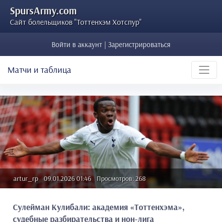
SpursArmy.com
Сайт болельщиков "Тоттенхэм Хотспур"
Войти в аккаунт | Зарегистрироваться
Матчи и таблица
artur_rp
09.01.2026 01:46
Просмотров: 268
Сулейман Кулибали: академия «Тоттенхэма»,
судебные разбирательства и нон-лига