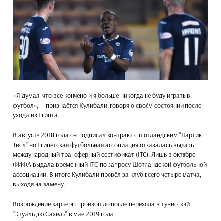
«Я думал, что всё кончено и я больше никогда не буду играть в
футбол», — признаётся Кулибали, говоря о своём состоянии после
ухода из Египта.
В августе 2018 года он подписал контракт с шотландским "Партик
Тисл", но Египетская футбольная ассоциация отказалась выдать
международный трансферный сертификат (ITC). Лишь в октябре
ФИФА выдала временный ITC по запросу Шотландской футбольной
ассоциации. В итоге Кулибали провёл за клуб всего четыре матча,
выходя на замену.
Возрождение карьеры произошло после перехода в тунисский
"Этуаль дю Сахель" в мае 2019 года.