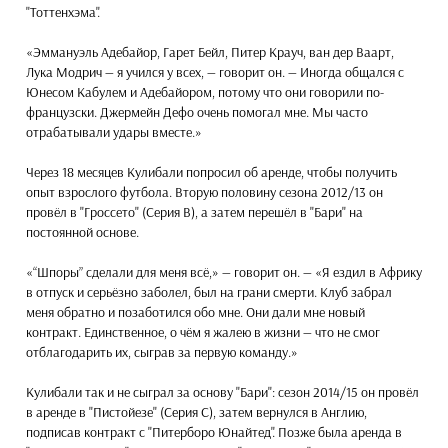
"Тоттенхэма".
«Эммануэль Адебайор, Гарет Бейл, Питер Крауч, ван дер Ваарт,
Лука Модрич — я учился у всех, — говорит он. — Иногда общался с
Юнесом Кабулем и Адебайором, потому что они говорили по-
французски. Джермейн Дефо очень помогал мне. Мы часто
отрабатывали удары вместе.»
Через 18 месяцев Кулибали попросил об аренде, чтобы получить
опыт взрослого футбола. Вторую половину сезона 2012/13 он
провёл в "Гроссето" (Серия B), а затем перешёл в "Бари" на
постоянной основе.
«“Шпоры” сделали для меня всё,» — говорит он. — «Я ездил в Африку
в отпуск и серьёзно заболел, был на грани смерти. Клуб забрал
меня обратно и позаботился обо мне. Они дали мне новый
контракт. Единственное, о чём я жалею в жизни — что не смог
отблагодарить их, сыграв за первую команду.»
Кулибали так и не сыграл за основу "Бари": сезон 2014/15 он провёл
в аренде в "Пистойезе" (Серия C), затем вернулся в Англию,
подписав контракт с "Питерборо Юнайтед". Позже была аренда в