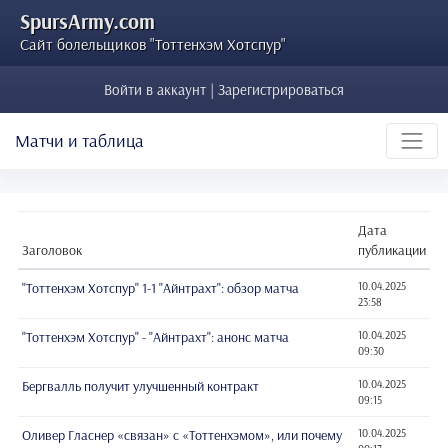
SpursArmy.com
Сайт болельщиков "Тоттенхэм Хотспур"
Войти в аккаунт | Зарегистрироваться
Матчи и таблица
Дата
Заголовок
публикации
"Тоттенхэм Хотспур" 1-1 "Айнтрахт": обзор матча
10.04.2025
23:58
"Тоттенхэм Хотспур" - "Айнтрахт": анонс матча
10.04.2025
09:30
Бергвалль получит улучшенный контракт
10.04.2025
09:15
Оливер Гласнер «связан» с «Тоттенхэмом», или почему
10.04.2025