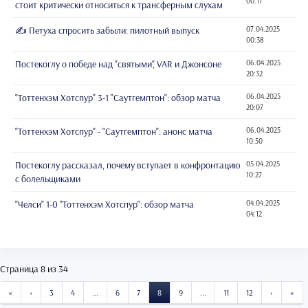
00:17
стоит критически относиться к трансферным слухам
✍️ Петуха спросить забыли: пилотный выпуск
07.04.2025
00:38
Постекоглу о победе над "святыми", VAR и Джонсоне
06.04.2025
20:32
"Тоттенхэм Хотспур" 3-1 "Саутгемптон": обзор матча
06.04.2025
20:07
"Тоттенхэм Хотспур" - "Саутгемптон": анонс матча
06.04.2025
10:50
Постекоглу рассказал, почему вступает в конфронтацию
05.04.2025
10:27
с болельщиками
"Челси" 1-0 "Тоттенхэм Хотспур": обзор матча
04.04.2025
04:12
Страница 8 из 34
START
PREVIOUS
NEXT
EN
«
‹
3
4
...
6
7
8
9
...
11
12
›
»