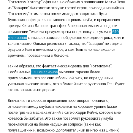
"Тоттенхэм Хотспур" официально объявил о подписании Матча Теля
из "Баварии". Фактически это уже третий игрок, присоединившийся к
"Тоттенхэму" этим летом после молодого защитника Луки
Вушковича, официально ставшего игроком клуба, и превращения
аренды Кевина Дансо в трансфер. В первоначальном арендном
соглашении Теля был предусмотрена опция выкупа, сумма в
£50
миллионов
считалась завышенной для еще молодого игрока, хотя и
талантливого. Однако реальность такова, что "Бавария" не видела
будущего Теля в немецком клубе, а сам Тель явно наслаждался
временем, проведенным в Лондоне.
Таким образом, это фантастическая сделка для "Тоттенхэма".
Сообщаемые
£30 миллионов
выглядят гораздо более
приемлемыми: это все еще небольшой риск, но оправданный,
учитывая высокие шансы, что в ближайшие пару сезонов Тель будет
стоить значительно дороже.
Впечатляет и скорость проведения переговоров - очевидно,
отношения между клубами находятся на хорошем уровне (даже
после грязных медиакампаний в саге о Харри Кейне, которые мне
хотелось бы забыть). Это также позволяет руководству клуба
переключиться на более насущные вопросы (такие как
полузащитник и, возможно, дополнительный вингер и защитник).