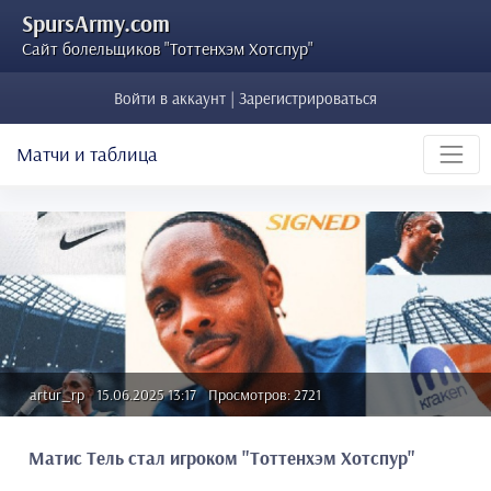
SpursArmy.com
Сайт болельщиков "Тоттенхэм Хотспур"
Войти в аккаунт | Зарегистрироваться
Матчи и таблица
artur_rp
15.06.2025 13:17
Просмотров: 2721
Матис Тель стал игроком "Тоттенхэм Хотспур"