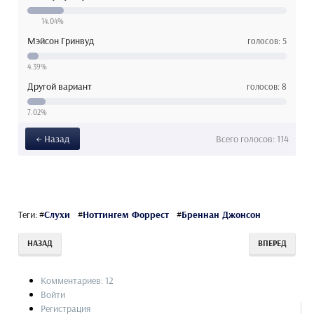
14.04%
Мэйсон Гринвуд
голосов: 5
4.39%
Другой вариант
голосов: 8
7.02%
← Назад
Всего
голосов: 114
Теги:
#
Слухи
#
Ноттингем Форрест
#
Бреннан Джонсон
НАЗАД
ВПЕРЕД
Комментариев: 12
Войти
Регистрация