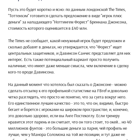
Пусть это будет коротко и ясно: по данным лондонской The Times,
"Тоттенхэм" готовится сделать предложение в виде "игрок плюс
деньги" за нападающего "Ноттингем Форест" Бреннана Джонсона,
стоимость которого оценивается в £40 млн.
The Times не сообщает, какой ненужный игрок будет предложен и
сколько добавят в деньгах, но утверждается, что "Форест" ищет
центральных защитников, и Давинсон Санчес представляет для них
интерес. Есть также потенциальный вариант просто получить
наличные, что имеет даже меньше смысла, чем включение в сделку
кого-то вроде Давинсона.
На данный момент что хотелось был сказать о Джонсоне - можно
сделать отсылку к его профильной статистике на FBref и довольно
четко разглядеть, что просто не понятно, что за суета вокруг него.
Его единственное лучшее качество - это то, что он, видимо, быстро
бегает и борется с игроками на широком пространстве, и, конечно,
это довольно здорово, если вы Анге Постекоглу. Если тренеру
нравится этот парень и он считает, что он того стоит, то окей... но 40
миллионов фунтов - это большие деньги за парня, чей профиль не
лучше, чем у Манора Соломона на той же позиции, и тут даже не