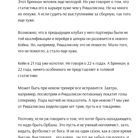
Этот Бреннан человек еще молодой. Но уже говорит о том, что
статистика его в карьере хуже чем у Ришалисона. Не на много
но похуже. А если судить по выступлениям за сборную, так того
еще хуже.
Возможно, что в предыдущих клубах у него партнеры были не
той квалификации и перейдя в шпоры он разовьется в нового
Кейна. Но, например, Ришалисону это не помогло. Мало того,
что не помогло, а стало еще хуже.
Кейн в 21 год уже колотил. Не говоря о 22-х годах. А Бреннан, в
22 года, ничего особенного не представляет в голевой
статистике.
Может быть при новом тренере все исправится. Завтра,
например, посмотрим и Ришалисон потихоньку покатит голы
сопернику. Пара матчей не показатель. А при новом ГТ мы уже
от Ришалисона видели один хет-трик, пусть и в товарняке.
Поэтому, если уж говорить о том, что хотят брать нападающего,
то надо брать Орбана. Это пусть и не ученый ногомячист, зато,
видать, футболист от бога. И не на один сезон, как в свое время
Янссен. Выстрелил ... его взяли .. он тут же забыл где ворота, и