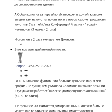
до сих пор не знает где они.
А Орбан колотил за первый клуб, перешел в другой, классом
выше и там наколотил прилично. и в новом сезоне продолжает
колотить. 7 матчей (Лига Конференций 4 матча - 4 гола) +
Чемпионат (3 матча - 2 гола)
И стоит он в 2 раза меньше чем Джонсон.
Этот комментарий не опубликован.
Вопрос
·
14:54 25.08.2023
но 40 миллионов фунтов - это большие деньги за парня, чей
профиль не лучше, чем у Манора Соломона на той же позиции,
и тут даже не работает "налог за доморощенного англичанина"
(т.к. он валлиец).
1. Игроки Уэльса считаются доморощенными. Иначе и быть не
может, раз валлийские команды принимают участие в