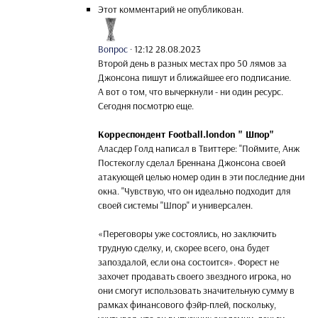
Этот комментарий не опубликован.
Вопрос
·
12:12 28.08.2023
Второй день в разных местах про 50 лямов за
Джонсона пишут и ближайшее его подписание.
А вот о том, что вычеркнули - ни один ресурс.
Сегодня посмотрю еще.
Корреспондент Football.london " Шпор"
Аласдер Голд написал в Твиттере: "Поймите, Анж
Постекоглу сделал Бреннана Джонсона своей
атакующей целью номер один в эти последние дни
окна. "Чувствую, что он идеально подходит для
своей системы "Шпор" и универсален.
«Переговоры уже состоялись, но заключить
трудную сделку, и, скорее всего, она будет
запоздалой, если она состоится». Форест не
захочет продавать своего звездного игрока, но
они смогут использовать значительную сумму в
рамках финансового фэйр-плей, поскольку,