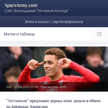
SpursArmy.com
Сайт болельщиков "Тоттенхэм Хотспур"
Войти в аккаунт | Зарегистрироваться
Матчи и таблица
iTot
25.08.2023 07:50
Просмотров: 4619
"Тоттенхэм" предложит игрока плюс деньги в обмен
на Бреннана Джонсона