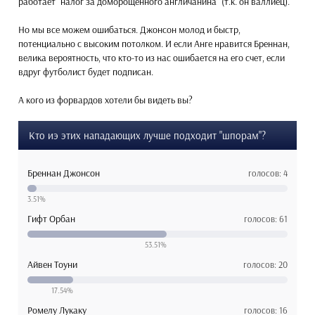
работает "налог за доморощенного англичанина" (т.к. он валлиец).
Но мы все можем ошибаться. Джонсон молод и быстр,
потенциально с высоким потолком. И если Анге нравится Бреннан,
велика вероятность, что кто-то из нас ошибается на его счет, если
вдруг футболист будет подписан.
А кого из форвардов хотели бы видеть вы?
Кто иэ этих нападающих лучше подходит "шпорам"?
Бреннан Джонсон
голосов: 4
3.51%
Гифт Орбан
голосов: 61
53.51%
Айвен Тоуни
голосов: 20
17.54%
Ромелу Лукаку
голосов: 16