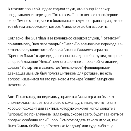
В течение прошлой неделе ходили слухи, что Конор Галлахер
представляет интерес для "Тоттенхэма" в это летнее трансферное
окно. Тем не менее, как и в большинстве слухов о трансферах, это не
тот объем информации, который можно было бы взвесить.
Согласно The Guardian и ее колонке со сводкой слухов, "Тоттенхэм",
по-видимому, "вел переговоры" с "Челси" о возможном переходе 23-
летнего полузащитника сборной Англии. Галлахер играл за
"Кристал Пэлас" в аренде два сезона назад, но обнаружил, что роль
в первой команде "Челси" немного сложнее в прошлой кампании,
сделав 18 стартов в сезоне, где "пенсионеры" финишировали
двенадцатыми. Он был полузащитником для ротации, но есть
вопрос, изменится ли это при новом тренере "синих" Маурисио
Почеттино.
Анге Постекоглу, по-видимому, нравится Галлахер и он был бы
вполне счастлив взять его в свою команду, считая, что тот очень
хорошо подходит для тактики, которую он хочет использовать в
"шпорах". Но привлечение Галлахера, скорее всего, будет зависеть от
продаж, особенно если "шпоры" смогут отдать такого игрока, как
Пьер-Эмиль Хейбьерг, в "Атлетико Мадрид" или куда-либо еще.