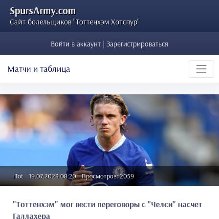
SpursArmy.com
Сайт болельщиков "Тоттенхэм Хотспур"
Войти в аккаунт | Зарегистрироваться
Матчи и таблица
iTot
19.07.2023 08:20
Просмотров: 2059
"Тоттенхэм" мог вести переговоры с "Челси" насчет
Галлахера