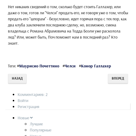
Нет никаких сведений о том, сколько будет стоить Галлахер, или
даже о том, готов ли "Челси" продать его, не говоря уже о том, чтобы
продать его "шпорам" - безусловно, идет горячая пора с тех пор, как
два клуба заключили последнюю сделку, но, возможно, смена
владельца с Романа Абрамовича на Тодда Боэли уже расколола
лед? Или, может быть, Поч поможет нам в последний раз? Кто
знает.
Теги:
#
Маурисио Почеттино
#
Челси
#
Конор Галлахер
НАЗАД
ВПЕРЕД
Комментариев: 2
Войти
Регистрация
Новые
Лучшие
Популярные
Новые