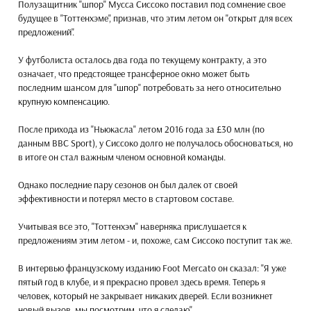
Полузащитник "шпор" Мусса Сиссоко поставил под сомнение свое
будущее в "Тоттенхэме", признав, что этим летом он "открыт для всех
предложений".
У футболиста осталось два года по текущему контракту, а это
означает, что предстоящее трансферное окно может быть
последним шансом для "шпор" потребовать за него относительно
крупную компенсацию.
После прихода из "Ньюкасла" летом 2016 года за £30 млн (по
данным BBC Sport), у Сиссоко долго не получалось обосноваться, но
в итоге он стал важным членом основной команды.
Однако последние пару сезонов он был далек от своей
эффективности и потерял место в стартовом составе.
Учитывая все это, "Тоттенхэм" наверняка прислушается к
предложениям этим летом - и, похоже, сам Сиссоко поступит так же.
В интервью французскому изданию Foot Mercato он сказал: "Я уже
пятый год в клубе, и я прекрасно провел здесь время. Теперь я
человек, который не закрывает никаких дверей. Если возникнет
новый вызов, мы посмотрим, что я сделаю".