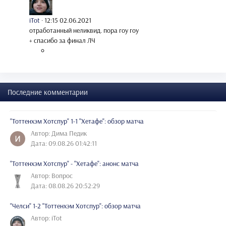
iTot
·
12:15 02.06.2021
отработанный неликвид. пора гоу гоу
+ спасибо за финал ЛЧ
Последние комментарии
"Тоттенхэм Хотспур" 1-1 "Хетафе": обзор матча
Автор: Дима Педик
Дата: 09.08.26 01:42:11
"Тоттенхэм Хотспур" - "Хетафе": анонс матча
Автор: Вопрос
Дата: 08.08.26 20:52:29
"Челси" 1-2 "Тоттенхэм Хотспур": обзор матча
Автор: iTot