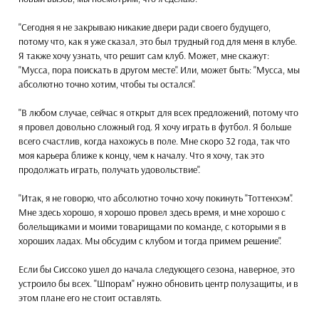
"Сегодня я не закрываю никакие двери ради своего будущего,
потому что, как я уже сказал, это был трудный год для меня в клубе.
Я также хочу узнать, что решит сам клуб. Может, мне скажут:
"Мусса, пора поискать в другом месте". Или, может быть: "Мусса, мы
абсолютно точно хотим, чтобы ты остался".
"В любом случае, сейчас я открыт для всех предложений, потому что
я провел довольно сложный год. Я хочу играть в футбол. Я больше
всего счастлив, когда нахожусь в поле. Мне скоро 32 года, так что
моя карьера ближе к концу, чем к началу. Что я хочу, так это
продолжать играть, получать удовольствие".
"Итак, я не говорю, что абсолютно точно хочу покинуть "Тоттенхэм".
Мне здесь хорошо, я хорошо провел здесь время, и мне хорошо с
болельщиками и моими товарищами по команде, с которыми я в
хороших ладах. Мы обсудим с клубом и тогда примем решение".
Если бы Сиссоко ушел до начала следующего сезона, наверное, это
устроило бы всех. "Шпорам'' нужно обновить центр полузащиты, и в
этом плане его не стоит оставлять.