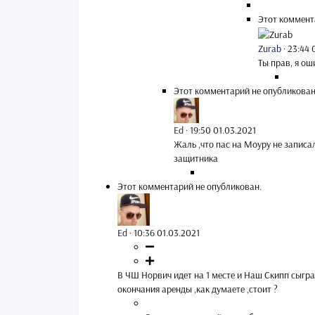
Этот коммент
Zurab
·
23:44 
Ты прав, я ош
Этот комментарий не опубликован
Ed
·
19:50 01.03.2021
Жаль ,что пас на Моуру не записал
защитника
Этот комментарий не опубликован.
Ed
·
10:36 01.03.2021
В ЧШ Норвич идет на 1 месте и Наш Скипп сыграл
окончания аренды ,как думаете ,стоит ?