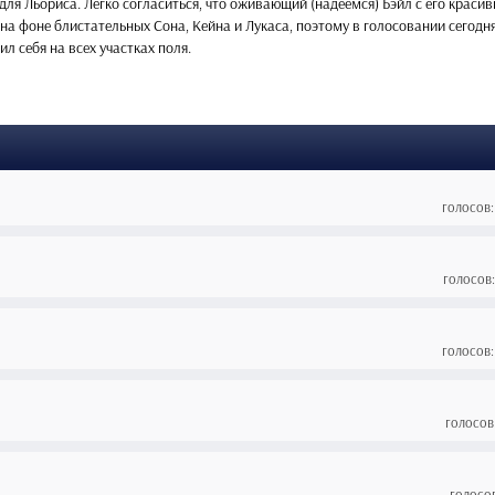
для Льориса. Легко согласиться, что оживающий (надеемся) Бэйл с его краси
а фоне блистательных Сона, Кейна и Лукаса, поэтому в голосовании сегодн
л себя на всех участках поля.
голосов:
голосов:
голосов:
голосов:
голосов