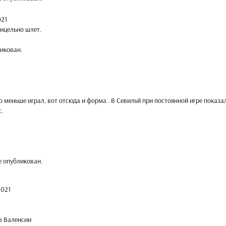
021
ицельно шлет.
икован.
о меньше играл, вот отсюда и форма . В Севильй при постоянной игре показал
с.
е опубликован.
2021
 в Валенсии