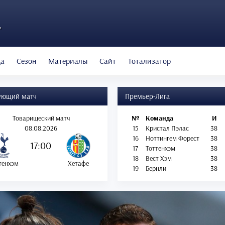
"
да
Сезон
Материалы
Сайт
Тотализатор
ующий матч
Премьер-Лига
Товарищеский матч
№
Команда
И
08.08.2026
15
Кристал Пэлас
38
16
Ноттингем Форест
38
17:00
17
Тоттенхэм
38
18
Вест Хэм
38
тенхэм
Хетафе
19
Бернли
38