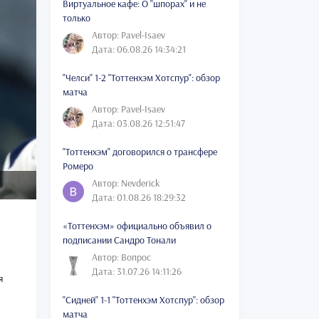
Виртуальное кафе: О "шпорах" и не
только
Автор: Pavel-Isaev
Дата: 06.08.26 14:34:21
"Челси" 1-2 "Тоттенхэм Хотспур": обзор
матча
Автор: Pavel-Isaev
Дата: 03.08.26 12:51:47
"Тоттенхэм" договорился о трансфере
Ромеро
Автор: Nevderick
Дата: 01.08.26 18:29:32
«Тоттенхэм» официально объявил о
подписании Сандро Тонали
Автор: Вопрос
Дата: 31.07.26 14:11:26
я
"Сидней" 1-1 "Тоттенхэм Хотспур": обзор
матча