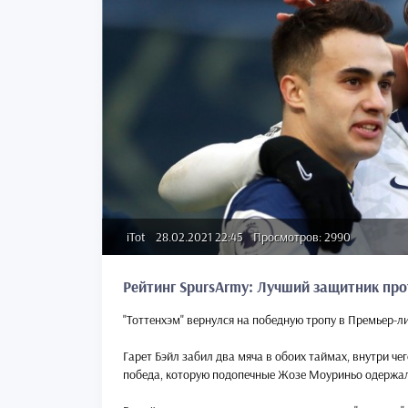
iTot
28.02.2021 22:45
Просмотров: 2990
Рейтинг SpursArmy: Лучший защитник про
"Тоттенхэм" вернулся на победную тропу в Премьер-ли
Гарет Бэйл забил два мяча в обоих таймах, внутри че
победа, которую подопечные Жозе Моуриньо одержали