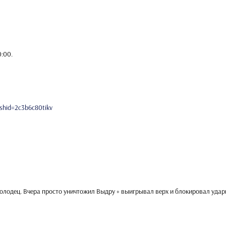
0:00
.
shid=2c3b6c80tikv
молодец. Вчера просто уничтожил Выдру + выигрывал верх и блокировал удар