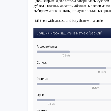
Вдвойне приятно, что встреча завершилась "сухарем" 
дублем и голевым ассистом абсолютный герой матча н
выбираем игрока защиты, кто лучше остальных прояви
- Kill them with success and bury them with a smile.
Лучший игрок защиты в матче с "Бернли"
Алдервейрелд
17.54%
Санчес
36.84%
Регилон
33.33%
Орье
9.65%
Доэрти