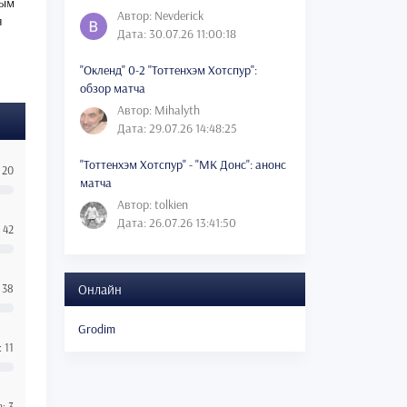
вым
Автор: Nevderick
я
Дата: 30.07.26 11:00:18
"Окленд" 0-2 "Тоттенхэм Хотспур":
обзор матча
Автор: Mihalyth
Дата: 29.07.26 14:48:25
"Тоттенхэм Хотспур" - "МК Донс": анонс
 20
матча
Автор: tolkien
Дата: 26.07.26 13:41:50
 42
 38
Онлайн
Grodim
 11
: 3