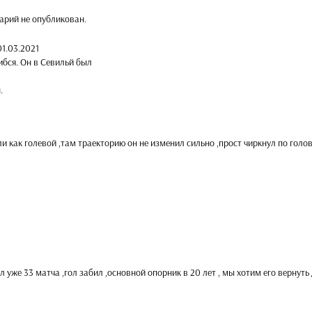
арий не опубликован.
01.03.2021
ибся. Он в Севильй был
.
и как голевой ,там траекторию он не изменил сильно ,прост чиркнул по голо
 уже 33 матча ,гол забил ,основной опорник в 20 лет , мы хотим его вернуть