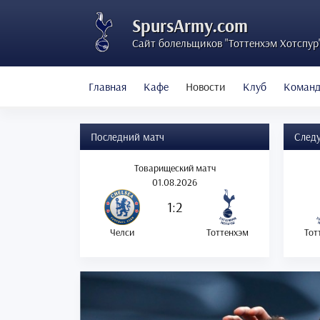
SpursArmy.com
Сайт болельщиков "Тоттенхэм Хотспур
Главная
Кафе
Новости
Клуб
Коман
Последний матч
След
Товарищеский матч
01.08.2026
1:2
Челси
Тоттенхэм
Тот