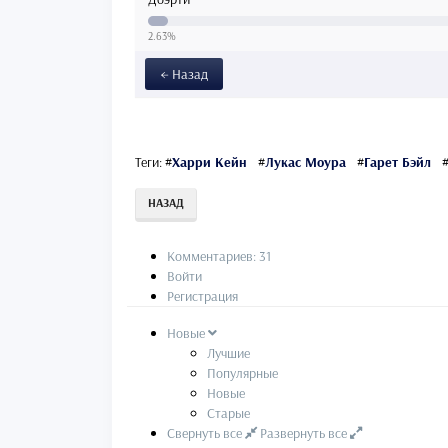
2.63%
← Назад
Теги:
#
Харри Кейн
#
Лукас Моура
#
Гарет Бэйл
НАЗАД
Комментариев: 31
Войти
Регистрация
Новые
Лучшие
Популярные
Новые
Старые
Свернуть все
Развернуть все