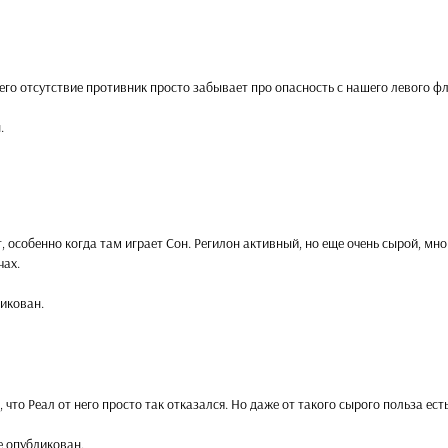
 его отсутствие противник просто забывает про опасность с нашего левого фл
.
, особенно когда там играет Сон. Регилон активный, но еще очень сырой, мно
чах.
икован.
 что Реал от него просто так отказался. Но даже от такого сырого польза есть
е опубликован.