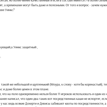
онтан, но более-менее качественные и если в составе имеется 7-8 более сильн
ят, а временами могут быть даже и полезными. От того и вопрос - зачем нуж
аве Уинкс?
акующий,а Уинкс защитный ,
.
, такой-же небольшой и щупленький (Моура, к слову - хотя бы коренастый), т
кс и даже более ценен в этом плане.
ом, что на поле одновременно нельзя более 11 игроков использовать и один из 
 ранее написал, что один-два таких вот посредственных каши не испортят, есл
у нас ведь всякие Дохерти и Девисы забивают квоты по посредственности, а