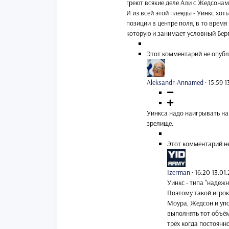
греют всякие деле Али с Жедсонам
И из всей этой плеяды - Уинкс хо
позиции в центре поля, в то время
которую и занимает условный Бер
Этот комментарий не опубл
Aleksandr-Annamed
·
15:59 1
Уинкса надо наигрывать на 
зрелище.
Этот комментарий н
Izerman
·
16:20 13.01
Уинкс - типа "надёжн
Поэтому такой игрок 
Моура, Жедсон и упом
выполнять тот объём
трёх когда постоянно