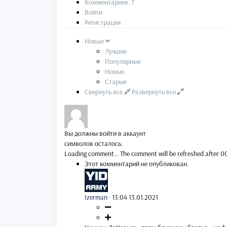
Комментариев: 7
Войти
Регистрация
Новые
Лучшие
Популярные
Новые
Старые
Свернуть все
Развернуть все
Вы должны войти в аккаунт
символов осталось.
Loading comment...
The comment will be refreshed after
0
Этот комментарий не опубликован.
Izerman
·
13:04 13.01.2021