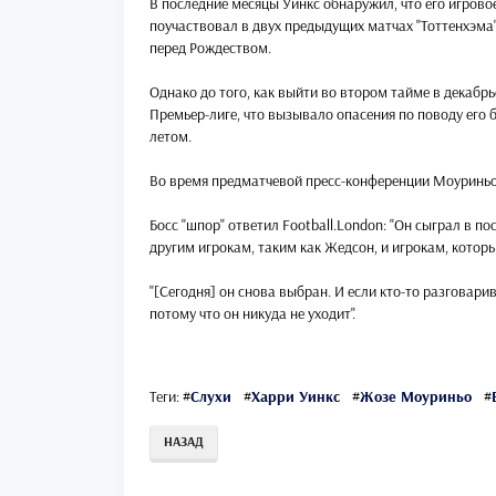
В последние месяцы Уинкс обнаружил, что его игрово
поучаствовал в двух предыдущих матчах "Тоттенхэма" 
перед Рождеством.
Однако до того, как выйти во втором тайме в декабрь
Премьер-лиге, что вызывало опасения по поводу его
летом.
Во время предматчевой пресс-конференции Моуриньо с
Босс "шпор" ответил Football.London: "Он сыграл в п
другим игрокам, таким как Жедсон, и игрокам, которы
"[Сегодня] он снова выбран. И если кто-то разговарив
потому что он никуда не уходит".
Теги:
#
Слухи
#
Харри Уинкс
#
Жозе Моуриньо
#
НАЗАД