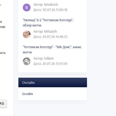
Автор: Nevderick
"
Дата: 30.07.26 11:00:18
"Окленд" 0-2 "Тоттенхэм Хотспур":
 в
обзор матча
этим
Автор: Mihalyth
Дата: 29.07.26 14:48:25
"Тоттенхэм Хотспур" - "МК Донс": анонс
матча
рать
Автор: tolkien
Дата: 26.07.26 13:41:50
Онлайн
Grodim
РЕД