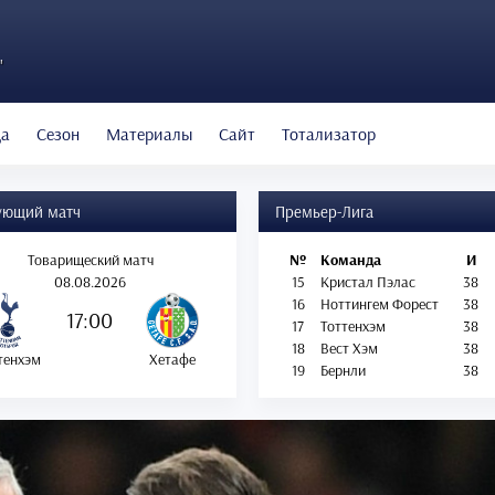
"
да
Сезон
Материалы
Сайт
Тотализатор
ующий матч
Премьер-Лига
Товарищеский матч
№
Команда
И
08.08.2026
15
Кристал Пэлас
38
16
Ноттингем Форест
38
17:00
17
Тоттенхэм
38
18
Вест Хэм
38
тенхэм
Хетафе
19
Бернли
38