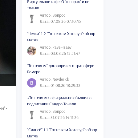
Виртуальное кафе: О "шпорах" и не
только
Автор: Вопрос
Дата: 07.08.26 07:10:45
"Челси" 1-2 "Тоттенхэм Хотспур": обзор
матча
Автор: Pavel-Isaev
Дата: 03.08.26 12:51:47
"Тоттенхэм" договорился о трансфере
Ромеро
Автор: Nevderick
Дата: 01.08.26 18:29:32
«Тоттенхэм» официально объявил о
подписании Сандро Тонали
и" -
Автор: Вопрос
Дата: 31.07.26 14:11:26
"Сидней" 1-1 "Тоттенхэм Хотспур": обзор
матча