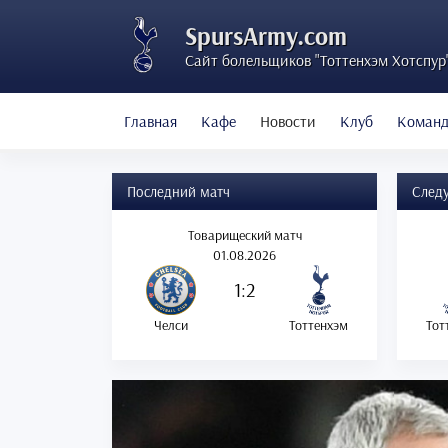
SpursArmy.com
Сайт болельщиков "Тоттенхэм Хотспур
Главная
Кафе
Новости
Клуб
Коман
Последний матч
След
Товарищеский матч
01.08.2026
1:2
Челси
Тоттенхэм
Тот