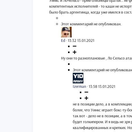
Уинкс и ЛоЧельсо - прям близнецы братья... не ф
компетентных исполнителей - то каши не испорт
было брать аргентинца, когда уже имелся в сост
Этот комментарий не опубликован.
Ed
·
13:32 13.01.2021
Ну они то разноплановые , Ло Сельсо ат
Этот комментарий не опубликован
Izerman
·
13:58 13.01.2021
не в позиции дело, а в комплекции
более, что Уинкс играет бокс-ту-бо
так вот - дело не в позиции, а в т
будет голкипером. И я ведь не зря
квалифицированных и крепких. Но 