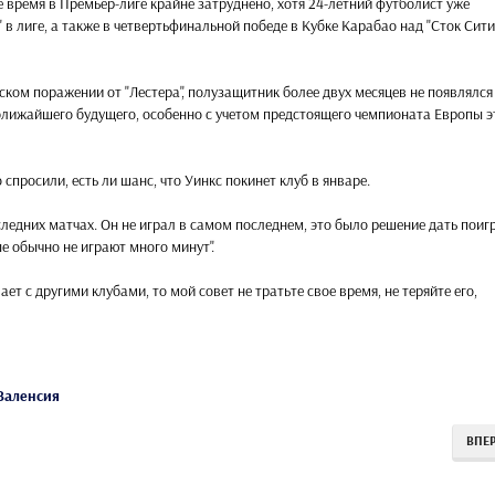
е время в Премьер-лиге крайне затруднено, хотя 24-летний футболист уже
в лиге, а также в четвертьфинальной победе в Кубке Карабао над "Сток Сити
ском поражении от "Лестера", полузащитник более двух месяцев не появлялся
 ближайшего будущего, особенно с учетом предстоящего чемпионата Европы 
просили, есть ли шанс, что Уинкс покинет клуб в январе.
оследних матчах. Он не играл в самом последнем, это было решение дать поиг
е обычно не играют много минут".
ает с другими клубами, то мой совет не тратьте свое время, не теряйте его,
Валенсия
ВПЕ