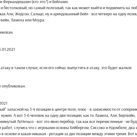
и Фернандешами (кто это?) и Бейлами.
ть и бестолковый, но самый полезный, так как может выйти и подменить на лю
 как Али, Жедсон, Сальцо, ну и арендованный Бейл - все четверо на одну пози
гвейн, Ламела или Моура.
икован.
3.01.2021
атаку в таком случае, если его сейчас выпустить в атаку, это будет жалкое
е опубликован.
.2021
ый" запасной на 3-4 позиции в центре поле, плюс - в зависимости от соперни
нужен. А вот 5-6 человек на одну-две позиции, как то Ламела, Али, Бергвейн,
янутый ЛоЧельсо - вот это явно перебор, так как все перечисленные - не буд
 работ, случись что с игроками основы Хёйбергом, Сиссоко и Ндомбеле, два 
 в основе и какая-никакая - ротация за две позиции между этими тремя. Вот 