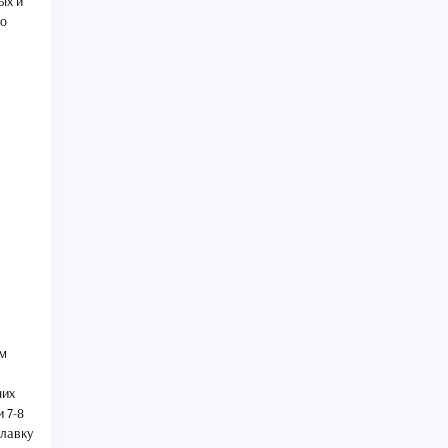
ых и
но
ем
них
и 7-8
 лавку