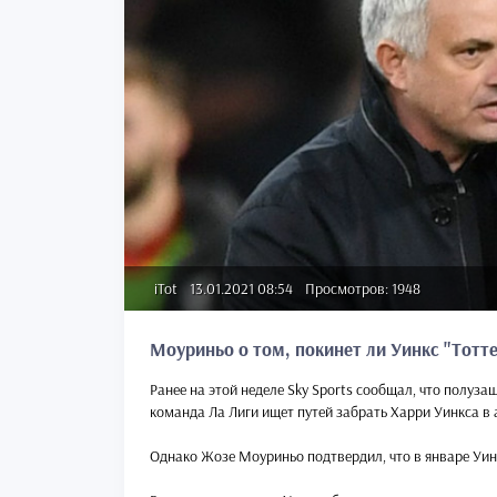
iTot
13.01.2021 08:54
Просмотров: 1948
Моуриньо о том, покинет ли Уинкс "Тотте
Ранее на этой неделе Sky Sports сообщал, что полуза
команда Ла Лиги ищет путей забрать Харри Уинкса в 
Однако Жозе Моуриньо подтвердил, что в январе Уинкс