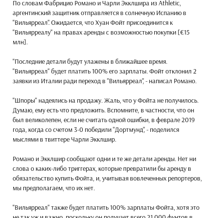
По словам Фабрицио Романо и Чарли Экклшира из Athletic,
аргентинский защитник отправляется в солнечную Испанию в
"Вильярреал". Ожидается, что Хуан Фойт присоединится к
"Вильярреалу" на правах аренды с возможностью покупки [€15
млн].
"Последние детали будут улажены в ближайшее время.
"Вильярреал" будет платить 100% его зарплаты. Фойт отклонил 2
заявки из Италии ради переход в "Вильярреал", - написал Романо.
"Шпоры" надеялись на продажу. Жаль, что у Фойта не получилось.
Думаю, ему есть что предложить. Вспомните, в частности, что он
был великолепен, если не считать одной ошибки, в феврале 2019
года, когда со счетом 3-0 победили "Дортмунд", - поделился
мыслями в твиттере Чарли Экклшир.
Романо и Экклшир сообщают одни и те же детали аренды. Нет ни
слова о каких-либо триггерах, которые превратили бы аренду в
обязательство купить Фойта, и, учитывая вовлеченных репортеров,
мы предполагаем, что их нет.
"Вильярреал" также будет платить 100% зарплаты Фойта, хотя это
не так уж и важно, поскольку он получает всего 21 000 фунтов в