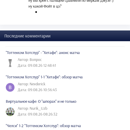
ну вы хрен с пальцем сравнили по меркам Джузе :)
ну какой Фойт в цз?
Последние комментарии
"Тоттенхэм Хотспур" - "Хетафе": анонс матча
Автор: Вопрос
Дата: 09.08.26 12:48:41
"Тоттенхэм Хотспур" 1-1 "Хетафе": обзор матча
Автор: Nevderick
Дата: 09.08.26 10:56:43
Виртуальное кафе: О "шпорах" и не только
Автор: Nurik_Uzb
Дата: 09.08.26 08:26:32
"Челси" 1-2 "Тоттенхэм Хотспур": обзор матча