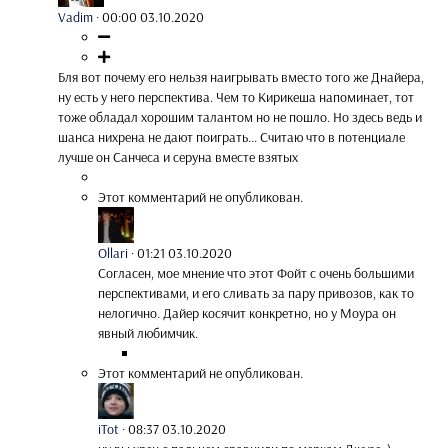
Vadim
·
00:00 03.10.2020
Бля вот почему его нельзя наигрывать вместо того же Днайера,
ну есть у него перспектива. Чем то Кирикеша напоминает, тот
тоже обладал хорошим талантом но не пошло. Но здесь ведь и
шанса нихрена не дают поиграть... Считаю что в потенциале
лучше он Санчеса и серуна вместе взятых
Этот комментарий не опубликован.
Ollari
·
01:21 03.10.2020
Согласен, мое мнение что этот Фойт с очень большими
перспективами, и его сливать за пару привозов, как то
нелогично. Дайер косячит конкретно, но у Моура он
явный любимчик.
Этот комментарий не опубликован.
iTot
·
08:37 03.10.2020