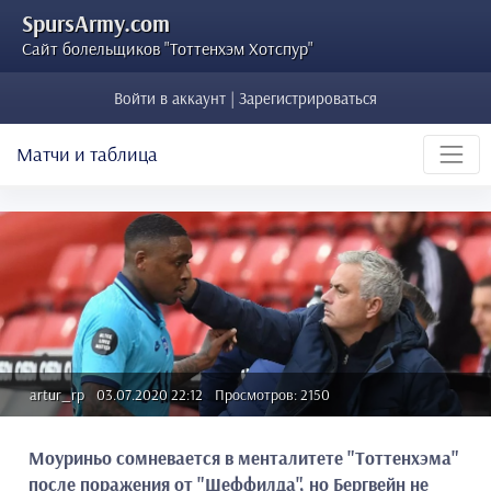
SpursArmy.com
Сайт болельщиков "Тоттенхэм Хотспур"
Войти в аккаунт | Зарегистрироваться
Матчи и таблица
artur_rp
03.07.2020 22:12
Просмотров: 2150
Моуриньо сомневается в менталитете "Тоттенхэма"
после поражения от "Шеффилда", но Бергвейн не