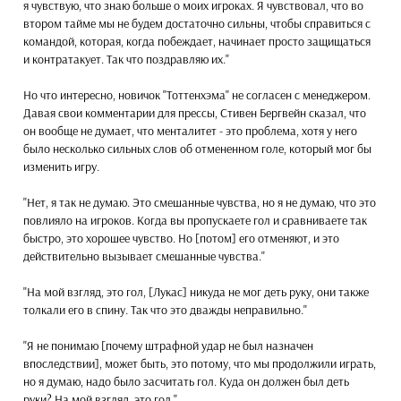
я чувствую, что знаю больше о моих игроках. Я чувствовал, что во
втором тайме мы не будем достаточно сильны, чтобы справиться с
командой, которая, когда побеждает, начинает просто защищаться
и контратакует. Так что поздравляю их."
Но что интересно, новичок "Тоттенхэма" не согласен с менеджером.
Давая свои комментарии для прессы, Стивен Бергвейн сказал, что
он вообще не думает, что менталитет - это проблема, хотя у него
было несколько сильных слов об отмененном голе, который мог бы
изменить игру.
"Нет, я так не думаю. Это смешанные чувства, но я не думаю, что это
повлияло на игроков. Когда вы пропускаете гол и сравниваете так
быстро, это хорошее чувство. Но [потом] его отменяют, и это
действительно вызывает смешанные чувства."
"На мой взгляд, это гол, [Лукас] никуда не мог деть руку, они также
толкали его в спину. Так что это дважды неправильно."
"Я не понимаю [почему штрафной удар не был назначен
впоследствии], может быть, это потому, что мы продолжили играть,
но я думаю, надо было засчитать гол. Куда он должен был деть
руки? На мой взгляд, это гол."