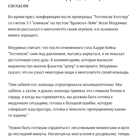
согласен
Во время пресс-конференции после проигрыша "Тоттенхэм Хотспур"
со счетом 3-1 "клинкам" на пустом "Брамолл-Лейн" Жозе Моуриньо
многое рассказал о менталитете своих игроков, и в основном
ничего хорошего.
Моуриньо считает, что после отмененного гола Харри Кейна
"Тоттенхэм" сник под давлением, пытаясь вернуться, и не показал
достаточную силу духа. В комментариях, которые вызвали
недовольство многих фанатов "шпор" в интернете, Моуриньо
сказал, что он узнал некоторые вещи о менталитете своей команды.
"Они забили гол, команда отреагировала незамедлительно. Мы
забили, а затем, я думаю, команда приняла это слишком близко к
сердцу, и когда вы соревнуетесь, вы должны быть готовы к
неудачным ситуациям, готовы к большой ошибке, которую
совершает ваш вратарь, готовы к пенальти, пропущенному каким-
то парнем."
"Нужно быть готовым справиться с негативными моментами и идти
до последней минуты. Несмотря на мои усилия в раздевалке, теперь