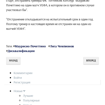
старт, отстранить тренера ФК "Тоттенхэм Хотспур" Маурисио
Почеттино на один матч УЕФА, в котором он в противном случае
участвовал бы”.
“Отстранение откладывается на испытательный срок в один год.
Поэтому тренер в настоящее время не отстранен ни на один из
матчей УЕФА”.
Теги:
#
Маурисио Почеттино
#
Лига Чемпионов
#
Дисквалификации
НАЗАД
ВПЕРЕД
Комментарии
Войти
Регистрация
Новые
Лучшие
Популярные
Новые