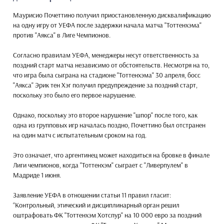
Маурисио Почеттино получил приостановленную дисквалификацию
на одну игру от УЕФА после задержки начала матча "Тоттенхэма"
против "Аякса" в Лиге Чемпионов.
Согласно правилам УЕФА, менеджеры несут ответственность за
поздний старт матча независимо от обстоятельств. Несмотря на то,
что игра была сыграна на стадионе "Тоттенхэма" 30 апреля, босс
"Аякса" Эрик тен Хэг получил предупреждение за поздний старт,
поскольку это было его первое нарушение.
Однако, поскольку это второе нарушение "шпор" после того, как
одна из групповых игр началась поздно, Почеттино был отстранен
на один матч с испытательным сроком на год.
Это означает, что аргентинец может находиться на бровке в финале
Лиги чемпионов, когда "Тоттенхэм" сыграет с "Ливерпулем" в
Мадриде 1 июня.
Заявление УЕФА в отношении статьи 11 правил гласит:
“Контрольный, этический и дисциплинарный орган решил
оштрафовать ФК "Тоттенхэм Хотспур" на 10 000 евро за поздний