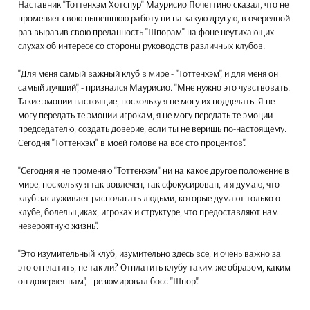
Наставник "Тоттенхэм Хотспур" Маурисио Почеттино сказал, что не
променяет свою нынешнюю работу ни на какую другую, в очередной
раз выразив свою преданность "Шпорам" на фоне неутихающих
слухах об интересе со стороны руководств различных клубов.
"Для меня самый важный клуб в мире - "Тоттенхэм", и для меня он
самый лучший", - признался Маурисио. "Мне нужно это чувствовать.
Такие эмоции настоящие, поскольку я не могу их подделать. Я не
могу передать те эмоции игрокам, я не могу передать те эмоции
председателю, создать доверие, если ты не веришь по-настоящему.
Сегодня "Тоттенхэм" в моей голове на все сто процентов".
"Сегодня я не променяю "Тоттенхэм" ни на какое другое положение в
мире, поскольку я так вовлечен, так сфокусирован, и я думаю, что
клуб заслуживает располагать людьми, которые думают только о
клубе, болельщиках, игроках и структуре, что предоставляют нам
невероятную жизнь".
"Это изумительный клуб, изумительно здесь все, и очень важно за
это отплатить, не так ли? Отплатить клубу таким же образом, каким
он доверяет нам", - резюмировал босс "Шпор".