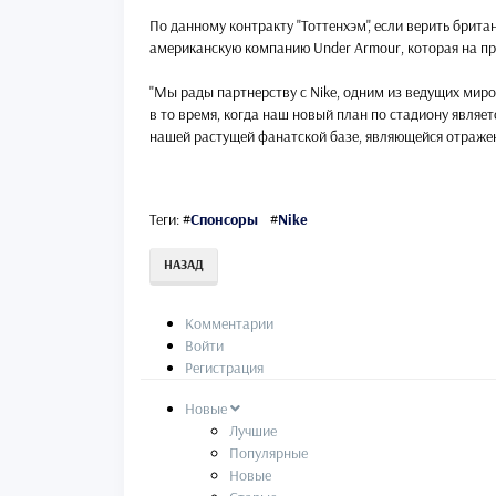
По данному контракту "Тоттенхэм", если верить брита
американскую компанию Under Armour, которая на пр
"Мы рады партнерству с Nike, одним из ведущих миро
в то время, когда наш новый план по стадиону являет
нашей растущей фанатской базе, являющейся отражени
Теги:
#
Спонсоры
#
Nike
НАЗАД
Комментарии
Войти
Регистрация
Новые
Лучшие
Популярные
Новые