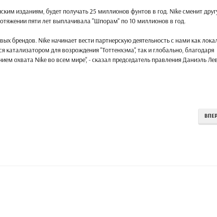
нским изданиям, будет получать 25 миллионов фунтов в год. Nike сменит дру
отяжении пяти лет выплачивала "Шпорам" по 10 миллионов в год.
вых брендов. Nike начинает вести партнерскую деятельность с нами как лока
ся катализатором для возрождения "Тоттенхэма", так и глобально, благодаря
ем охвата Nike во всем мире", - сказал председатель правления Даниэль Лев
ВПЕ