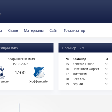
"
да
Сезон
Материалы
Сайт
Тотализатор
ующий матч
Премьер-Лига
Товарищеский матч
№
Команда
И
15.08.2026
15
Кристал Пэлас
38
16
Ноттингем Форест
38
17:00
17
Тоттенхэм
38
18
Вест Хэм
38
тенхэм
Хоффенхайм
19
Бернли
38