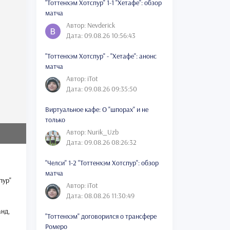
"Тоттенхэм Хотспур" 1-1 "Хетафе": обзор
матча
Автор: Nevderick
Дата: 09.08.26 10:56:43
"Тоттенхэм Хотспур" - "Хетафе": анонс
матча
Автор: iTot
Дата: 09.08.26 09:35:50
Виртуальное кафе: О "шпорах" и не
только
Автор: Nurik_Uzb
Дата: 09.08.26 08:26:32
"Челси" 1-2 "Тоттенхэм Хотспур": обзор
матча
пур"
Автор: iTot
Дата: 08.08.26 11:30:49
анд,
"Тоттенхэм" договорился о трансфере
Ромеро