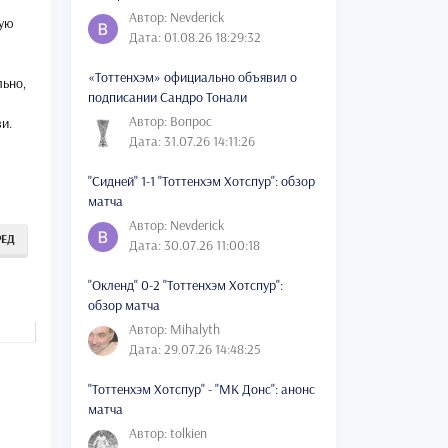
Автор: Nevderick
гую
Дата: 01.08.26 18:29:32
«Тоттенхэм» официально объявил о
льно,
подписании Сандро Тонали
Автор: Вопрос
и.
Дата: 31.07.26 14:11:26
"Сидней" 1-1 "Тоттенхэм Хотспур": обзор
матча
Автор: Nevderick
РЕД
Дата: 30.07.26 11:00:18
"Окленд" 0-2 "Тоттенхэм Хотспур":
обзор матча
Автор: Mihalyth
Дата: 29.07.26 14:48:25
"Тоттенхэм Хотспур" - "МК Донс": анонс
матча
Автор: tolkien