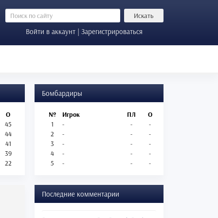
Искать
Войти в аккаунт | Зарегистрироваться
Бомбардиры
О
№
Игрок
ПЛ
О
45
1
-
-
-
44
2
-
-
-
41
3
-
-
-
39
4
-
-
-
22
5
-
-
-
Последние комментарии