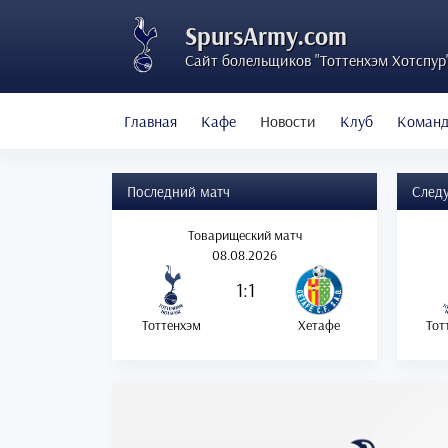
SpursArmy.com
Сайт болельщиков "Тоттенхэм Хотспур
Главная
Кафе
Новости
Клуб
Коман
Последний матч
След
Товарищеский матч
08.08.2026
1:1
Тоттенхэм
Хетафе
Тот