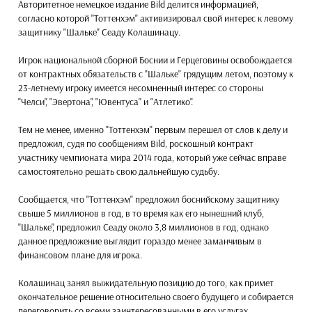
Авторитетное немецкое издание Bild делится информацией,
согласно которой "Тоттенхэм" активизировал свой интерес к левому
защитнику "Шальке" Сеаду Колашинацу.
Игрок национальной сборной Боснии и Герцеговины освобождается
от контрактных обязательств с "Шальке" грядущим летом, поэтому к
23-летнему игроку имеется несомненный интерес со стороны
"Челси", "Эвертона", "Ювентуса" и "Атлетико".
Тем не менее, именно "Тоттенхэм" первым перешел от слов к делу и
предложил, судя по сообщениям Bild, роскошный контракт
участнику чемпионата мира 2014 года, который уже сейчас вправе
самостоятельно решать свою дальнейшую судьбу.
Сообщается, что "Тоттенхэм" предложил боснийскому защитнику
свыше 5 миллионов в год, в то время как его нынешний клуб,
"Шальке", предложил Сеаду около 3,8 миллионов в год, однако
данное предложение выглядит гораздо менее заманчивым в
финансовом плане для игрока.
Колашинац занял выжидательную позицию до того, как примет
окончательное решение относительно своего будущего и собирается
переговорить со всеми заинтересованными в его услугах