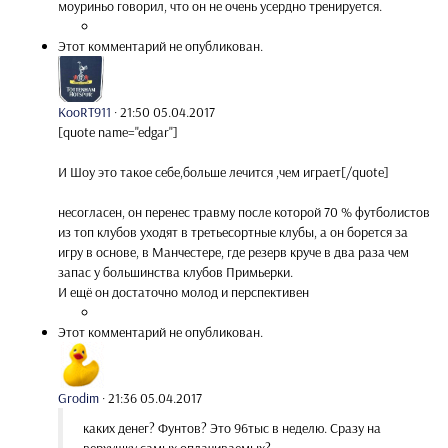
моуриньо говорил, что он не очень усердно тренируется.
Этот комментарий не опубликован.
KooRT911
·
21:50 05.04.2017
[quote name="edgar"]
И Шоу это такое себе,больше лечится ,чем играет[/quote]
несогласен, он перенес травму после которой 70 % футболистов
из топ клубов уходят в третьесортные клубы, а он борется за
игру в основе, в Манчестере, где резерв круче в два раза чем
запас у большинства клубов Примьерки.
И ещё он достаточно молод и перспективен
Этот комментарий не опубликован.
Grodim
·
21:36 05.04.2017
каких денег? Фунтов? Это 96тыс в неделю. Сразу на
верхущку самых оплачиваемых?