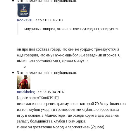
Этот комментарий не опубликован.
KooRT911
·
22:52 05.04.2017
моуриньо говорил, что он не очень усердно тренируется.
он про пол состава говор, что они не усердно тренируются, а
ещё говорил, что ему Нужно ещё больше звёздный игроков. С
нынешнем составом МЮ, я ржал минут 15
Этот комментарий не опубликован.
melekholeg
·
22:19 05.04.2017
[quote name="KooRT911"]
несогласен, он перенес травму после которой 70 % футболистов
из топ клубов уходят в третьесортные клубы, а он борется за
игру в основе, в Манчестере, где резерв круче в два раза чем
запас у большинства клубов Примьерки.
И ещё он достаточно молод и перспективен[/quote]