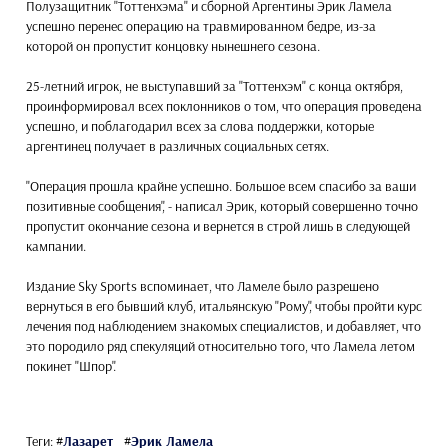
Полузащитник "Тоттенхэма" и сборной Аргентины Эрик Ламела
успешно перенес операцию на травмированном бедре, из-за
которой он пропустит концовку нынешнего сезона.
25-летний игрок, не выступавший за "Тоттенхэм" с конца октября,
проинформировал всех поклонников о том, что операция проведена
успешно, и поблагодарил всех за слова поддержки, которые
аргентинец получает в различных социальных сетях.
"Операция прошла крайне успешно. Большое всем спасибо за ваши
позитивные сообщения", - написал Эрик, который совершенно точно
пропустит окончание сезона и вернется в строй лишь в следующей
кампании.
Издание Sky Sports вспоминает, что Ламеле было разрешено
вернуться в его бывший клуб, итальянскую "Рому", чтобы пройти курс
лечения под наблюдением знакомых специалистов, и добавляет, что
это породило ряд спекуляций относительно того, что Ламела летом
покинет "Шпор".
Теги:
#
Лазарет
#
Эрик Ламела