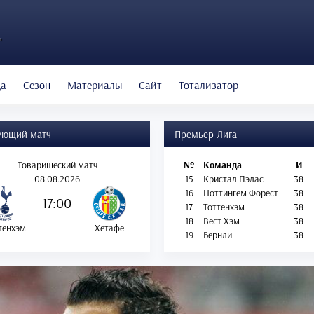
"
да
Сезон
Материалы
Сайт
Тотализатор
ующий матч
Премьер-Лига
Товарищеский матч
№
Команда
И
08.08.2026
15
Кристал Пэлас
38
16
Ноттингем Форест
38
17:00
17
Тоттенхэм
38
18
Вест Хэм
38
тенхэм
Хетафе
19
Бернли
38