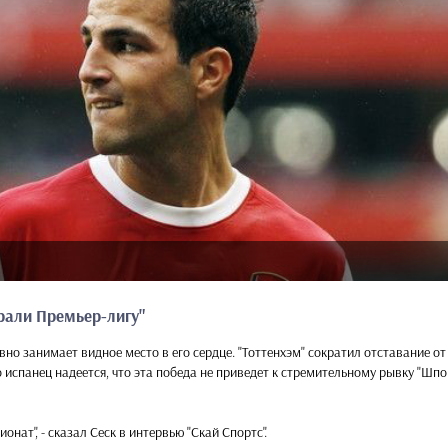
рали Премьер-лигу"
авно занимает видное место в его сердце. "Тоттенхэм" сократил отставание от
но испанец надеется, что эта победа не приведет к стремительному рывку "Шпор
онат", - сказал Сеск в интервью "Скай Спортс".