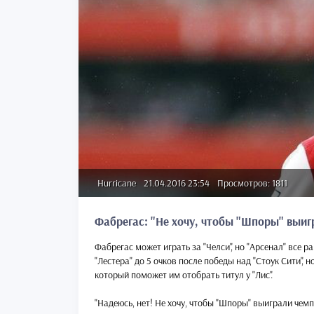
Hurricane
21.04.2016 23:54
Просмотров: 1811
Фабрегас: "Не хочу, чтобы "Шпоры" выиг
Фабрегас может играть за "Челси", но "Арсенал" все р
"Лестера" до 5 очков после победы над "Стоук Сити", 
который поможет им отобрать титул у "Лис".
"Надеюсь, нет! Не хочу, чтобы "Шпоры" выиграли чемпи