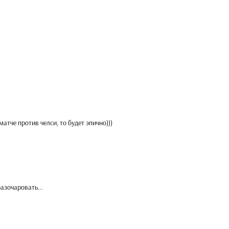
атче против челси, то будет эпично)))
разочаровать...