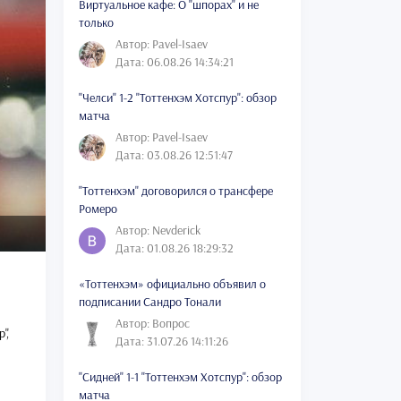
Виртуальное кафе: О "шпорах" и не
только
Автор: Pavel-Isaev
Дата: 06.08.26 14:34:21
"Челси" 1-2 "Тоттенхэм Хотспур": обзор
матча
Автор: Pavel-Isaev
Дата: 03.08.26 12:51:47
"Тоттенхэм" договорился о трансфере
Ромеро
Автор: Nevderick
Дата: 01.08.26 18:29:32
«Тоттенхэм» официально объявил о
подписании Сандро Тонали
Автор: Вопрос
",
Дата: 31.07.26 14:11:26
"Сидней" 1-1 "Тоттенхэм Хотспур": обзор
матча