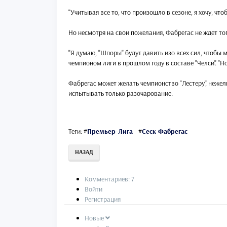
"Учитывая все то, что произошло в сезоне, я хочу, что
Но несмотря на свои пожелания, Фабрегас не ждет тог
"Я думаю, "Шпоры" будут давить изо всех сил, чтобы м
чемпионом лиги в прошлом году в составе "Челси". "Но 
Фабрегас может желать чемпионство "Лестеру", нежели
испытывать только разочарование.
Теги:
#
Премьер-Лига
#
Сеск Фабрегас
НАЗАД
Комментариев: 7
Войти
Регистрация
Новые