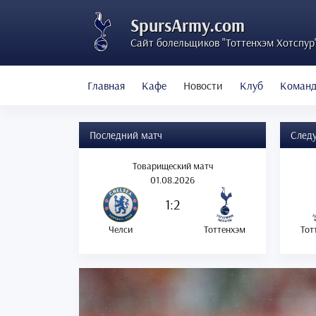
SpursArmy.com
Сайт болельщиков "Тоттенхэм Хотспур
Главная
Кафе
Новости
Клуб
Коман
Последний матч
След
Товарищеский матч
01.08.2026
1:2
Челси
Тоттенхэм
Тот