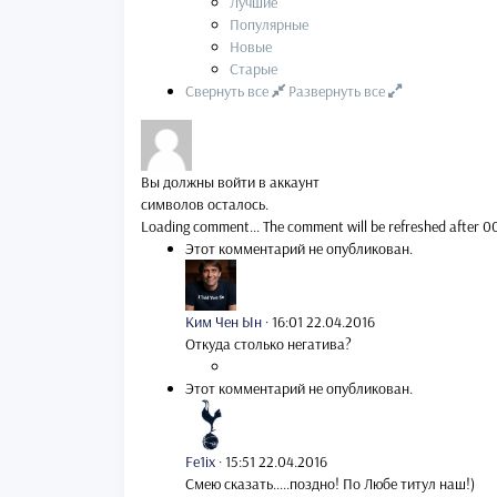
Лучшие
Популярные
Новые
Старые
Свернуть все
Развернуть все
Вы должны войти в аккаунт
символов осталось.
Loading comment...
The comment will be refreshed after
0
Этот комментарий не опубликован.
Ким Чен Ын
·
16:01 22.04.2016
Откуда столько негатива?
Этот комментарий не опубликован.
Fe1ix
·
15:51 22.04.2016
Смею сказать.....поздно! По Любе титул наш!)