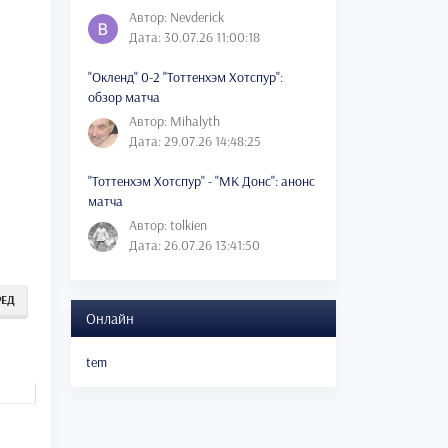
Автор: Nevderick
Дата: 30.07.26 11:00:18
"Окленд" 0-2 "Тоттенхэм Хотспур":
обзор матча
Автор: Mihalyth
Дата: 29.07.26 14:48:25
"Тоттенхэм Хотспур" - "МК Донс": анонс
матча
Автор: tolkien
Дата: 26.07.26 13:41:50
РЕД
Онлайн
tem