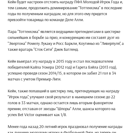
Кейн будет настроен отстоять награду ПФА Молодой Игрок Года и,
тем самым, продолжить доминирование "Тоттенхэма" в последние
годы по полученным наградам, но для этого ему придется
превзойти товарища по команде Деле Алли.
Пара "Тоттенхэма" является ведущими претендентами в шестерке
сильнейших в борьбе за приз, и конкуренцию им составят дуэт из
"Эвертона" Ромелу Лукаку и Росс Баркли, Коутиньо из "Ливерпуля", а
также вратарь "Сток Сити" Джек Батленд.
Кейн выиграл эту награду в 2015 году и стал последователем
победителей Кайла Уокера (2012 год) и Гарета Бэйла (2013 год),
успешно проведя сезон 2014/15, в котором он забил 21 гол в 34
матчах с учетом Премьер-Лиги.
Кейн, также попавший в шестерку лиц, претендующих на награду
"Игрок года", улучшил свой результат в нынешнем сезоне до 22
голов в 33 матчах, однако остается лишь вторым фаворитом
премии, отставая от звезды "Шпоры" Алли, шансы которого на
успех Bet Victor оценивает как 1/8.
Менее года назад 20-летний игрок праздновал получение награды
как лучшему молодому игроку в Футбольной Лиге, но теперь он