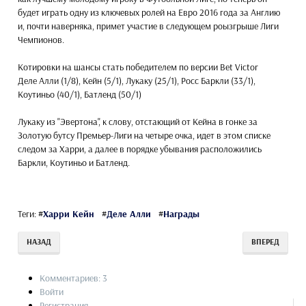
будет играть одну из ключевых ролей на Евро 2016 года за Англию
и, почти наверняка, примет участие в следующем роызгрыше Лиги
Чемпионов.
Котировки на шансы стать победителем по версии Bet Victor
Деле Алли (1/8), Кейн (5/1), Лукаку (25/1), Росс Баркли (33/1),
Коутиньо (40/1), Батленд (50/1)
Лукаку из "Эвертона", к слову, отстающий от Кейна в гонке за
Золотую бутсу Премьер-Лиги на четыре очка, идет в этом списке
следом за Харри, а далее в порядке убывания расположились
Баркли, Коутиньо и Батленд.
Теги:
#
Харри Кейн
#
Деле Алли
#
Награды
НАЗАД
ВПЕРЕД
Комментариев: 3
Войти
Регистрация