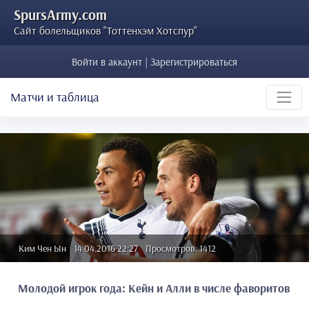
SpursArmy.com
Сайт болельщиков "Тоттенхэм Хотспур"
Войти в аккаунт | Зарегистрироваться
Матчи и таблица
Ким Чен Ын
14.04.2016 22:27
Просмотров: 1412
Молодой игрок года: Кейн и Алли в числе фаворитов