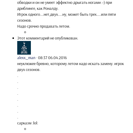
обводки и он не умеет эффектно дрыгать ногами :-) при
дриблинге, как Роналду.
Игрок одного....нет,двух.....ну, может быть трех.....или пяти
сезонов.
Надо срочно продавать летом.
Этот комментарий не опубликован.
alexx_man
·
08:37 06.04.2016
неуклюжее бревно, которому летом надо искать замену. игрок
двух сезонов.
.
.
.
.
.
.
.
.
сарказм :lol: