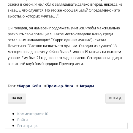
сезона в сезон. Я не люблю заглядывать далеко вперед: никогда не
знаешь, что случится. Но это же хорошая цель? Определенно - это
высоты, о которых мечтаешь".
Он голоден, он намерен продолжать учиться, чтобы максимально
раскрыть свой потенциал. Какое место отведено Кейну среди
остальных нападающих? "Харри один из лучших", - сказал
Почеттино. "Сложно назвать его лучшим. Он один из лучших". 18
месяцев назад на счету Кейна было 3 мяча в 19 матчах на высшем
уровне. Ему был 21 год, и он выглядел нелепо. Сегодня он кандидат
в элитный клуб бомбардиров Премьер-лиги.
Теги:
#
Харри Кейн
#
Премьер-Лига
#
Награды
НАЗАД
ВПЕРЕД
Комментариев: 10
Войти
Регистрация