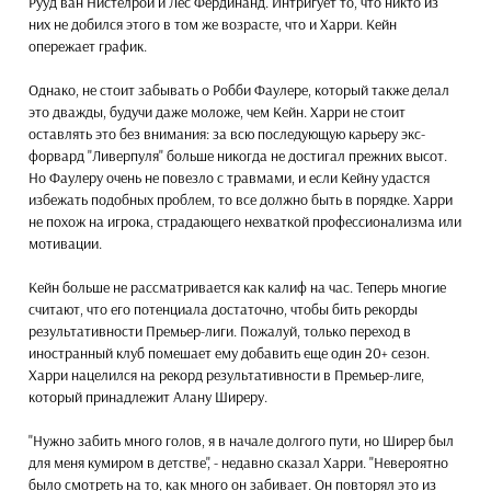
Рууд ван Нистелрой и Лес Фердинанд. Интригует то, что никто из
них не добился этого в том же возрасте, что и Харри. Кейн
опережает график.
Однако, не стоит забывать о Робби Фаулере, который также делал
это дважды, будучи даже моложе, чем Кейн. Харри не стоит
оставлять это без внимания: за всю последующую карьеру экс-
форвард "Ливерпуля" больше никогда не достигал прежних высот.
Но Фаулеру очень не повезло с травмами, и если Кейну удастся
избежать подобных проблем, то все должно быть в порядке. Харри
не похож на игрока, страдающего нехваткой профессионализма или
мотивации.
Кейн больше не рассматривается как калиф на час. Теперь многие
считают, что его потенциала достаточно, чтобы бить рекорды
результативности Премьер-лиги. Пожалуй, только переход в
иностранный клуб помешает ему добавить еще один 20+ сезон.
Харри нацелился на рекорд результативности в Премьер-лиге,
который принадлежит Алану Ширеру.
"Нужно забить много голов, я в начале долгого пути, но Ширер был
для меня кумиром в детстве", - недавно сказал Харри. "Невероятно
было смотреть на то, как много он забивает. Он повторял это из