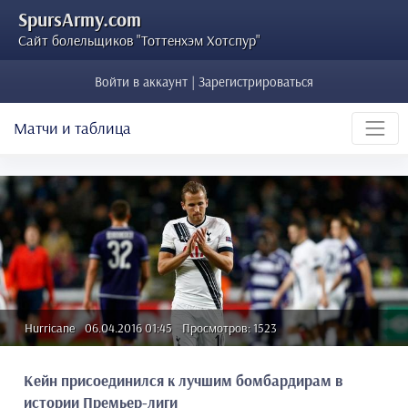
SpursArmy.com
Сайт болельщиков "Тоттенхэм Хотспур"
Войти в аккаунт | Зарегистрироваться
Матчи и таблица
Hurricane
06.04.2016 01:45
Просмотров: 1523
Кейн присоединился к лучшим бомбардирам в
истории Премьер-лиги