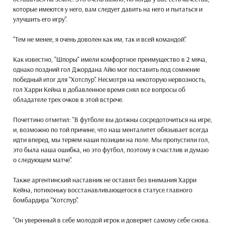
которые имеются у него, вам следует давить на него и пытаться и
улучшить его игру".
"Тем не менее, я очень доволен как им, так и всей командой".
Как известно, "Шпоры" имели комфортное преимущество в 2 мяча,
однако поздний гол Джордана Айю мог поставить под сомнение
победный итог для "Хотспур". Несмотря на некоторую нервозность,
гол Харри Кейна в добавленное время снял все вопросы об
обладателе трех очков в этой встрече.
Почеттино отметил: "В футболе вы должны сосредоточиться на игре,
и, возможно по той причине, что наш менталитет обязывает всегда
идти вперед, мы теряем наши позиции на поле. Мы пропустили гол,
это была наша ошибка, но это футбол, поэтому я счастлив и думаю
о следующем матче".
Также аргентинский наставник не оставил без внимания Харри
Кейна, потихоньку восстанавливающегося в статусе главного
бомбардира "Хотспур".
"Он уверенный в себе молодой игрок и доверяет самому себе снова.