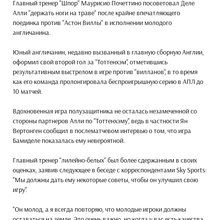
Главный тренер "Шпор" Маурисио Почеттино посоветовал Деле
Алли "держать ноги на траве" после крайне впечатляющего
поединка против "Астон Виллы" в исполнении молодого
англичанина.
Юный англичанин, недавно вызванный в главную сборную Англии,
оформил свой второй гол за "Тоттенхэм", отметившись
результативным выстрелом в игре против "вилланов", в то время
как его команда пролонгировала беспроигрышную серию в АПЛ до
10 матчей.
Вдохновенная игра полузащитника не осталась незамеченной со
стороны партнеров Алли по "Тоттенхэму", ведь в частности Ян
Вертонген сообщил в послематчевом интервью о том, что игра
Бамиделе показалась ему невероятной.
Главный тренер "лилейно-белых" был более сдержанным в своих
оценках, заявив следующее в беседе с корреспондентами Sky Sports:
"Мы должны дать ему некоторые советы, чтобы он улучшил свою
игру".
"Он молод, а я всегда повторяю, что молодые игроки должны
оставаться на земле. Это очень важно, но когда у вас есть качества,