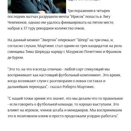
Три поражения в четырех
последних матчах разрушили мечты "Ирисок" попасть в Лигу
Чемпионов, однако им удалось финишировать на пятом месте,
набрав к 37 туру рекордное количество очков.
На данный момент "Эвертон" опережает "Шпор" на три очка, и,
согласно слухам, Мартинес стал одним из трех кандидатов на роль
сменщика Тима Шервуда наряду с Маурисио Почеттино и Франком
де Буром.
"Это то, на что я всегда отвечаю - любой сорт спекуляций мы
воспринимает как настоящий футбольный комплимент. Это время,
когда возникают слухи с разговорами о новых составах и
дальнейших переходах", - сказал Роберто Мартинес.
"С нашей точки зрения это значит, что мы делаем что-то правильное
- если говорить о футбольной команде, то хорошо выступаем. Это
влияет на игроков, членов штаба и менеджеров. Мы воспринимаем
это в позитивном ключе и просто продолжаем усердно работать".