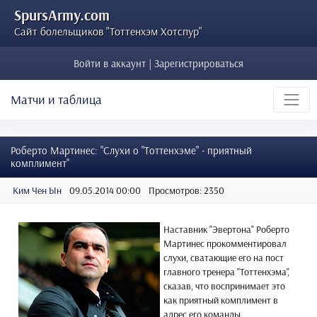
SpursArmy.com
Сайт болельщиков "Тоттенхэм Хотспур"
Войти в аккаунт | Зарегистрироваться
Матчи и таблица
Роберто Мартинес: "Слухи о "Тоттенхэме" - приятный
комплимент"
Ким Чен Ын
09.05.2014 00:00
Просмотров: 2350
Наставник "Эвертона" Роберто
Мартинес прокомментировал
слухи, сватающие его на пост
главного тренера "Тоттенхэма",
сказав, что воспринимает это
как приятный комплимент в
адрес его команды.