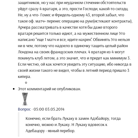
защитников, но у нас при неудачном стечении обстоятельств
уйдут сразу 4 вратаря, а это, прости Господи, какой-то скпздц.
Не, ну а что- Гомес и Фридель-одному 43, второй забыл, что
такое оф. матч+ перенес операцию на руке(истекают контракты),
Арчера рассматривать в качестве хотя бы даже второго
вратаря решится только идиот, а на мужественном лице Уго
написано "еще 1 матч и все, идите нахрен". Обвинять Уго нельзя
ни в чем, потому что надоело в одиночку тащить целый район
Лондона на своих французских плечах. 4 вратаря из 4 могут
покинуть клуб летом, а это значит, что и придет как минимум 3.
Если честно, ой как хочется увидеть эту ситуацию, ибо никогда в
своей жизни такого не видел, чтобы в летний период пришло 3
кипера.
Этот комментарий не опубликован.
Вопрос
·
05:00 03.05.2014
Конечно, если брать Лукаку в замен Адэбайору, тогда
конечно, можно и Лукаку. Н Лукаку вдовесок к
Адебацору - явный перебор.