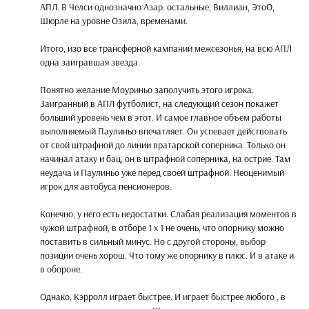
АПЛ. В Челси однозначно Азар. остальные, Виллиан, ЭтоО,
Шюрле на уровне Озила, временами.
Итого, изо все трансферной кампании межсезонья, на всю АПЛ
одна заигравшая звезда.
Понятно желание Моуриньо заполучить этого игрока.
Заигранный в АПЛ футболист, на следующий сезон покажет
больший уровень чем в этот. И самое главное объем работы
выполняемый Паулиньо впечатляет. Он успевает действовать
от свой штрафной до линии вратарской соперника. Только он
начинал атаку и бац, он в штрафной соперника, на острие. Там
неудача и Паулиньо уже перед своей штрафной. Неоценимый
игрок для автобуса пенсионеров.
Конечно, у него есть недостатки. Слабая реализация моментов в
чужой штрафной, в отборе 1 х 1 не очень, что опорнику можно
поставить в сильный минус. Но с другой стороны, выбор
позиции очень хорош. Что тому же опорнику в плюс. И в атаке и
в обороне.
Однако, Кэрролл играет быстрее. И играет быстрее любого , в