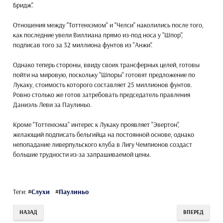
Бридж".
Отношения между "Тоттенхэмом" и "Челси" наколились после того,
как последние увели Виллиана прямо из-под носа у "Шпор",
подписав того за 32 миллиона фунтов из "Анжи".
Однако теперь стороны, ввиду своих трансферных целей, готовы
пойти на мировую, поскольку "Шпоры" готовят предложение по
Лукаку, стоимость которого составляет 25 миллионов фунтов.
Ровно столько же готов затребовать председатель правления
Даниэль Леви за Паулиньо.
Кроме "Тоттенхэма" интерес к Лукаку проявляет "Эвертон",
желающий подписать бельгийца на постоянной основе, однако
непопадание ливерпульского клуба в Лигу Чемпионов создаст
большие трудности из-за запрашиваемой цены.
Теги:
#
Слухи
#
Паулиньо
НАЗАД
ВПЕРЕД