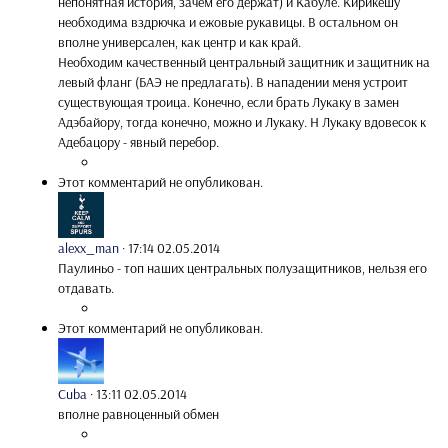
непонятная история, зачем его держат) и Кабуле. Кирикешу
необходима вздрючка и ежовые рукавицы. В остальном он
вполне универсален, как центр и как край.
Необходим качественный центральный защитник и защитник на
левый фланг (БАЭ не предлагать). В нападении меня устроит
существующая троица. Конечно, если брать Лукаку в замен
Адэбайору, тогда конечно, можно и Лукаку. Н Лукаку вдовесок к
Адебацору - явный перебор.
Этот комментарий не опубликован.
alexx_man
·
17:14 02.05.2014
Паулиньо - топ наших центральных полузащитников, нельзя его
отдавать.
Этот комментарий не опубликован.
Cuba
·
13:11 02.05.2014
вполне равноценный обмен