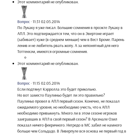
Этот комментарий не опубликован.
Вопрос
·
11:31 02.05.2014
По Лукаку я уже писал. Большие сомнения в проэкте Лукаку в
АПЛ. Это подтверждается тем, что он в Эвертоне играет
(забивает) хуже (в среднем меньше) чем в Вест Броме. Парень
ленив и не любитель рвать жопу. А за непонятный для него
Тоттенхэм, имеются огромные сомнения.
Этот комментарий не опубликован.
Вопрос
·
11:15 02.05.2014
Если подтянут Кэрролла это будет прикольно.
Но вот заместо Паулиньо будет ли это правильно?
Паулиньо провел в АПЛ первый сезон. Конечно, не показал
ожидаемого уровня, но необходимо учесть, что к АПЛ
необходимо привыкнуть. Много ли в этом сезоне игроков
заигравших в АПЛ в свой первый сезон? В Арсенале Озил
показал ничего фееричного. Негредо в МС забил не намного
больше чем Сольдадо. В Ливерпуле вся основа не первый год в