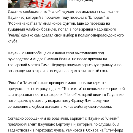
Издание сообщает, что "Челси" изучает возможность подписания
Паулиньо, который в прошлом году перешел к "Шпорам" из
"Коринтианса" за 17 миллионов фунтов. Еще до переезда на
туманный Альбион бразилец попал в поле зрения мадридского
"Реала", однако сам сделал свой выбор в пользу северолондонского
клуба.
Паулиньо многообещающе начал свои выступления под
руководством Андре Виллаш-Боаша, но после прихода на
тренерский мостик Тима Шервуда получил серьезную травму, а по
возвращении в строй не всегда попадал в стартовый состав.
"Рома" и "Милан" также предпринимают попытки сделать
предложения по игроку, однако "Тоттенхэм" осведомлен о серьезной
заинтересованности со стороны "Челси", который видит в Паулиньо
потенциальную замену возрастному Фрэнку Лэмпарду, чье
соглашение с клубом истекает в конце действующего сезона.
Согласно сообщениям из Бразилии, вариант с Паулиньо "Синим"
предложил агент Джулиано Бертолуччи, который, по слухам, был
задействован в переходах Луиза, Рамиреса и Оскара на "Стэмфорд