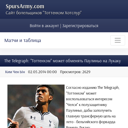
SpursArmy.com
Сайт болельщиков "Тоттенхэм Хотспур"
Войти в аккаунт | Зарегистрироваться
Матчи и таблица
The Telegraph: "Тоттенхэм" может обменять Паулиньо на Лукаку
Ким Чен Ын
02.05.2014 00:00
Просмотров: 2629
Согласно изданию The Telegraph,
"Тоттенхэм" может
воспользоваться интересом
"Челси" к полузащитнику
Паулиньо, дабы заполучить
главную трансферную цель на
лето - бельгийского форварда
Ромелу Лукаку.