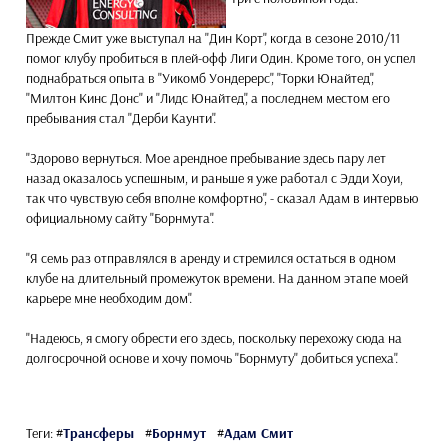
Прежде Смит уже выступал на "Дин Корт", когда в сезоне 2010/11
помог клубу пробиться в плей-офф Лиги Один. Кроме того, он успел
поднабраться опыта в "Уикомб Уондерерс", "Торки Юнайтед",
"Милтон Кинс Донс" и "Лидс Юнайтед", а последнем местом его
пребывания стал "Дерби Каунти".
"Здорово вернуться. Мое арендное пребывание здесь пару лет
назад оказалось успешным, и раньше я уже работал с Эдди Хоуи,
так что чувствую себя вполне комфортно", - сказал Адам в интервью
официальному сайту "Борнмута".
"Я семь раз отправлялся в аренду и стремился остаться в одном
клубе на длительный промежуток времени. На данном этапе моей
карьере мне необходим дом".
"Надеюсь, я смогу обрести его здесь, поскольку перехожу сюда на
долгосрочной основе и хочу помочь "Борнмуту" добиться успеха".
Теги:
#
Трансферы
#
Борнмут
#
Адам Смит