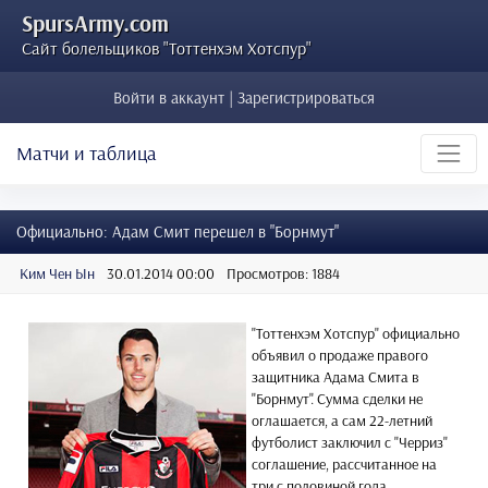
SpursArmy.com
Сайт болельщиков "Тоттенхэм Хотспур"
Войти в аккаунт | Зарегистрироваться
Матчи и таблица
Официально: Адам Смит перешел в "Борнмут"
Ким Чен Ын
30.01.2014 00:00
Просмотров: 1884
"Тоттенхэм Хотспур" официально
объявил о продаже правого
защитника Адама Смита в
"Борнмут". Сумма сделки не
оглашается, а сам 22-летний
футболист заключил с "Черриз"
соглашение, рассчитанное на
три с половиной года.