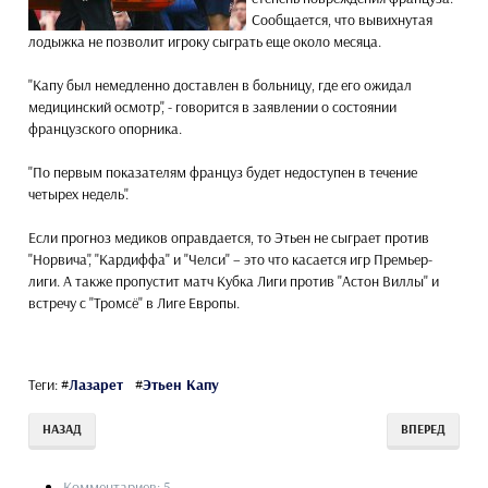
Сообщается, что вывихнутая
лодыжка не позволит игроку сыграть еще около месяца.
"Капу был немедленно доставлен в больницу, где его ожидал
медицинский осмотр", - говорится в заявлении о состоянии
французского опорника.
"По первым показателям француз будет недоступен в течение
четырех недель".
Если прогноз медиков оправдается, то Этьен не сыграет против
"Норвича", "Кардиффа" и "Челси" – это что касается игр Премьер-
лиги. А также пропустит матч Кубка Лиги против "Астон Виллы" и
встречу с "Тромсё" в Лиге Европы.
Теги:
#
Лазарет
#
Этьен Капу
НАЗАД
ВПЕРЕД
Комментариев: 5