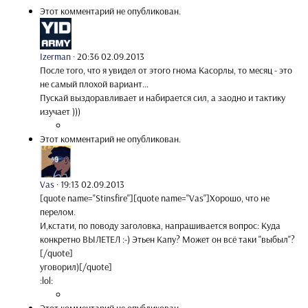
Этот комментарий не опубликован.
Izerman
·
20:36 02.09.2013
После того, что я увидел от этого гнома Касорлы, то месяц - это
не самый плохой вариант...
Пускай выздоравливает и набирается сил, а заодно и тактику
изучает )))
Этот комментарий не опубликован.
Vas
·
19:13 02.09.2013
[quote name="Stinsfire"][quote name="Vas"]Хорошо, что не
перелом.
И,кстати, по поводу заголовка, напрашивается вопрос: Куда
конкретно ВЫЛЕТЕЛ :-) Этьен Капу? Может он всё таки "выбыл"?
[/quote]
уговорил)[/quote]
:lol: