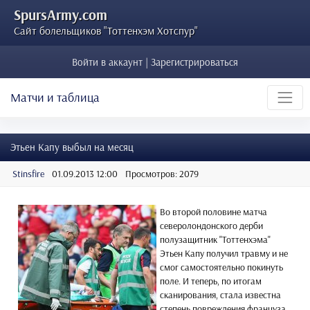
SpursArmy.com
Сайт болельщиков "Тоттенхэм Хотспур"
Войти в аккаунт | Зарегистрироваться
Матчи и таблица
Этьен Капу выбыл на месяц
Stinsfire
01.09.2013 12:00
Просмотров: 2079
Во второй половине матча
северолондонского дерби
полузащитник "Тоттенхэма"
Этьен Капу получил травму и не
смог самостоятельно покинуть
поле. И теперь, по итогам
сканирования, стала известна
степень повреждения француза.