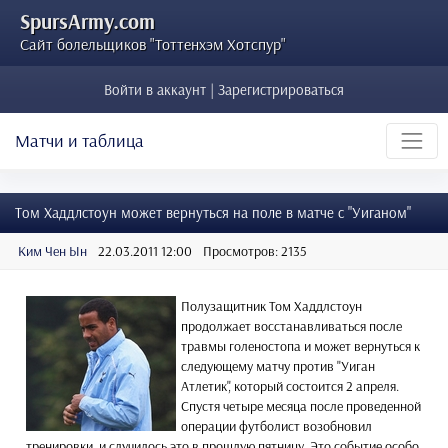
SpursArmy.com
Сайт болельщиков "Тоттенхэм Хотспур"
Войти в аккаунт | Зарегистрироваться
Матчи и таблица
Том Хаддлстоун может вернуться на поле в матче с "Уиганом"
Ким Чен Ын
22.03.2011 12:00
Просмотров: 2135
Полузащитник Том Хаддлстоун
продолжает восстанавливаться после
травмы голеностопа и может вернуться к
следующему матчу против "Уиган
Атлетик", который состоится 2 апреля.
Спустя четыре месяца после проведенной
операции футболист возобновил
тренировки, и случилось это в прошлую пятницу. Это событие особо