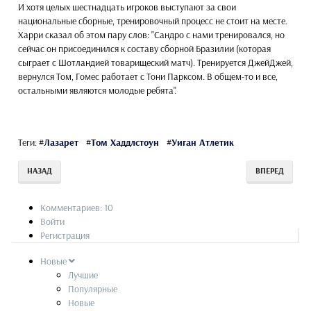
И хотя целых шестнадцать игроков выступают за свои
национальные сборные, тренировочный процесс не стоит на месте.
Харри сказал об этом пару слов: "Сандро с нами тренировался, но
сейчас он присоединился к составу сборной Бразилии (которая
сыграет с Шотландией товарищеский матч). Тренируется ДжейДжей,
вернулся Том, Гомес работает с Тони Парксом. В общем-то и все,
остальными являются молодые ребята".
Теги:
#
Лазарет
#
Том Хаддлстоун
#
Уиган Атлетик
НАЗАД
ВПЕРЕД
Комментариев: 10
Войти
Регистрация
Новые
Лучшие
Популярные
Новые