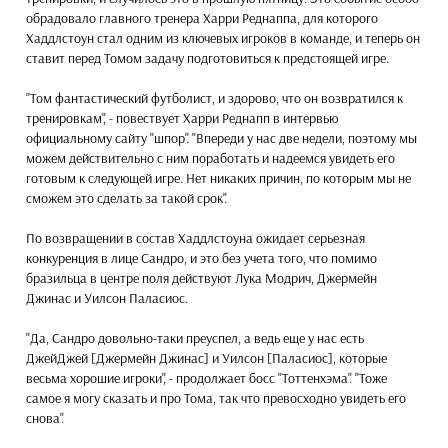
обрадовало главного тренера Харри Реднаппа, для которого
Хаддлстоун стал одним из ключевых игроков в команде, и теперь он
ставит перед Томом задачу подготовиться к предстоящей игре.
"Том фантастический футболист, и здорово, что он возвратился к
тренировкам", - повествует Харри Реднапп в интервью
официальному сайту "шпор". "Впереди у нас две недели, поэтому мы
можем действительно с ним поработать и надеемся увидеть его
готовым к следующей игре. Нет никаких причин, по которым мы не
сможем это сделать за такой срок".
По возвращении в состав Хаддлстоуна ожидает серьезная
конкуренция в лице Сандро, и это без учета того, что помимо
бразильца в центре поля действуют Лука Модрич, Джермейн
Джинас и Уилсон Паласиос.
"Да, Сандро довольно-таки преуспел, а ведь еще у нас есть
ДжейДжей [Джермейн Джинас] и Уилсон [Паласиос], которые
весьма хорошие игроки", - продолжает босс "Тоттенхэма". "Тоже
самое я могу сказать и про Тома, так что превосходно увидеть его
снова".