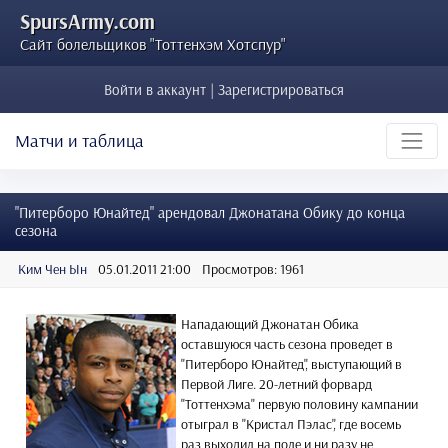
SpursArmy.com
Сайт болельщиков "Тоттенхэм Хотспур"
Войти в аккаунт | Зарегистрироваться
Матчи и таблица
"Питерборо Юнайтед" арендовал Джонатана Обику до конца
сезона
Ким Чен Ын
05.01.2011 21:00
Просмотров: 1961
Нападающий Джонатан Обика
оставшуюся часть сезона проведет в
"Питерборо Юнайтед", выступающий в
Первой Лиге. 20-летний форвард
"Тоттенхэма" первую половину кампании
отыграл в "Кристал Пэлас", где восемь
раз выходил на поле и ни разу не