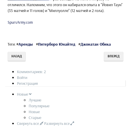
отличился. Напомним, что этого он набирался опыта в "Йовил Таун"
(35 матчей и 11 голов) и "Миллуолле" (12 матчей и 2 гола).
SpursArmy.com
Теги:
#
Аренды
#
Питерборо Юнайтед
#
Джонатан Обика
НАЗАД
ВПЕРЕД
Комментариев: 2
Войти
Регистрация
Новые
Лучшие
Популярные
Новые
Старые
Свернуть все
Развернуть все