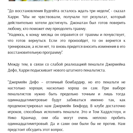
"До восстановления Вудгейта осталось ждать три недели", - сказал
Харри. "Мы не чувствовали, получали тот результат, который
действительно хотели достигнуть. Джонатан был готов поверить
любому, кто поможет ему преодолеть травму.
"Надеюсь, к концу месяца он оправится от травмы и почувствует,
что готов вернуться. Если это произойдет, то он вернется к
тренировкам, а если нет, то вновь придется вносить изменения в его
восстановительную программу".
Между тем, в связи со слабой реализацией пенальти Джермейна
Дефо, Харри подыскивает нового штатного пенальтиста.
"Джермейн Дефо – отличный бомбардир, но его пенальти не
настолько хороши, насколько хорош он сам. При выборе
пенальтистов нужно быть предельно точным и лишь тогда
одиннадцатиметровые будут забиваться именно так, как
продемонстрировал нам Джермейн Бекфорд. В клубе достаточно
игроков, способных исполнять пенальти. Это и Том Хаддлстоун, и
Нико Кранчар, они оба могут очень неплохо пробить
одиннадцатиметровый. Да и сами они были бы не против. Нам
предстоит обсудить этот вопрос.