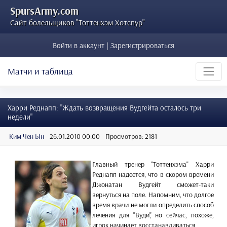
SpursArmy.com
Сайт болельщиков "Тоттенхэм Хотспур"
Войти в аккаунт | Зарегистрироваться
Матчи и таблица
Харри Реднапп: "Ждать возвращения Вудгейта осталось три
недели"
Ким Чен Ын
26.01.2010 00:00
Просмотров: 2181
Главный тренер "Тоттенхэма" Харри
Реднапп надеется, что в скором времени
Джонатан Вудгейт сможет-таки
вернуться на поле. Напомним, что долгое
время врачи не могли определить способ
лечения для "Вуди", но сейчас, похоже,
игрок начинает восстанавливаться.