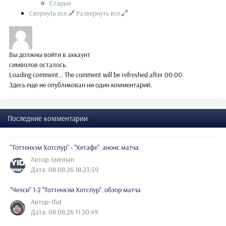
Старые
Свернуть все
Развернуть все
Вы должны войти в аккаунт
символов осталось.
Loading comment...
The comment will be refreshed after
00:00
.
Здесь еще не опубликован ни один комментарий.
Последние комментарии
"Тоттенхэм Хотспур" - "Хетафе": анонс матча
Автор: Izerman
Дата: 08.08.26 18:23:59
"Челси" 1-2 "Тоттенхэм Хотспур": обзор матча
Автор: iTot
Дата: 08.08.26 11:30:49