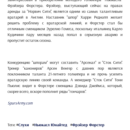
Фрэйзера Форстера. Фрэйзер, выступающий сейчас на правах
аренды за "Норвич Сити", является одним из самых талантливым
вратарей в Англии. Наставник "шпор" Харри Реднапп желает
решить проблему с вратарской линией, и Форстер стал бы
отличным сменщиком Эурелио Гомеса, поскольку итальянец Карло
Кудичини пару месяцев назад попал в серьезную аварию и
пропустит остаток сезона.
Конкуренцию "шпорам" могут составить "Арсенал" и "Сток Сити".
Тренер "канониров" Арсен Венгер с давних пор является
поклонником таланта 21-летнего голкипера и не прочь усилить
вратарскую линию своей команды. А менеджер "Сток Сити" Тони
Пьюлис видит в Форстере сменщика Дэвида Джеймса, который,
скорее всего, вскоре пополнит ряды "гончаров".
SpursArmy.com
Теги:
#
Слухи
#
Ньюкасл Юнайтед
#
Фрэйзер Форстер