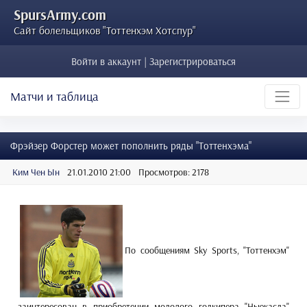
SpursArmy.com
Сайт болельщиков "Тоттенхэм Хотспур"
Войти в аккаунт | Зарегистрироваться
Матчи и таблица
Фрэйзер Форстер может пополнить ряды "Тоттенхэма"
Ким Чен Ын
21.01.2010 21:00
Просмотров: 2178
По сообщениям Sky Sports, "Тоттенхэм"
заинтересован в приобретении молодого голкипера "Ньюкасла"