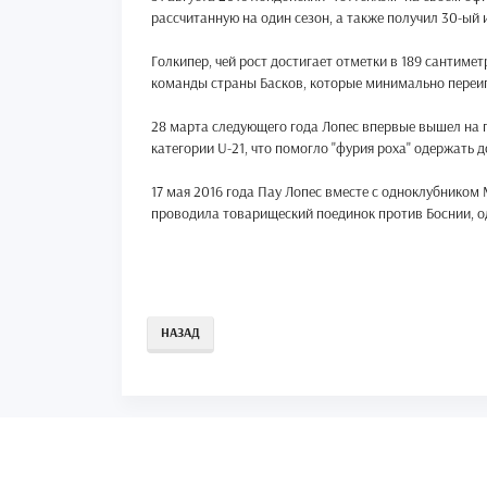
рассчитанную на один сезон, а также получил 30-ый 
Голкипер, чей рост достигает отметки в 189 сантим
команды страны Басков, которые минимально переигр
28 марта следующего года Лопес впервые вышел на 
категории U-21, что помогло "фурия роха" одержать
17 мая 2016 года Пау Лопес вместе с одноклубником
проводила товарищеский поединок против Боснии, од
НАЗАД