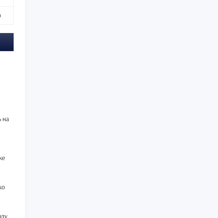
0
ь на
ке
ко
ду,