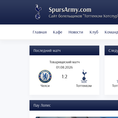
SpursArmy.com
Сайт болельщиков "Тоттенхэм Хотспур
Главная
Кафе
Новости
Клуб
Коман
Последний матч
След
Товарищеский матч
01.08.2026
1:2
Челси
Тоттенхэм
Тот
Пау Лопес