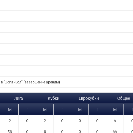
 в "Эспаньол" (завершение аренды)
Лига
Кубки
Еврокубки
Общее
М
Г
М
Г
М
Г
М
2
0
2
0
0
0
4
36
0
8
0
0
0
44