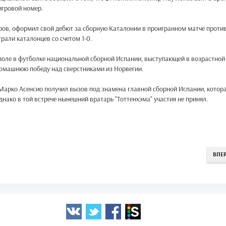
игровой номер.
етров, оформил свой дебют за сборную Каталонии в проигранном матче проти
али каталонцев со счетом 1-0.
поле в футболке национальной сборной Испании, выступающей в возрастной
 домашнюю победу над сверстниками из Норвегии.
 Марко Асенсио получил вызов под знамена главной сборной Испании, котор
нако в той встрече нынешний вратарь "Тоттенхэма" участия не принял.
ВПЕ