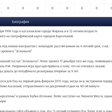
0
0
0
0
0
0
0
Биография
бря 1994 года в каталонском городе Жирона и в 12-летнем возрасте
ного на географической карте городом Барселоной.
ь под новым контрактом с командой, рассчитанным на 4-летний срок, став,
уровни в "Эспаньоле".
авный состав "Эспаньола" Лопес провел 17 декабря того же года, появившис
ель Рэй. Уверенная игра вратаря привела к тому, что он отвоевал звание
нда дошла до полуфинала розыгрыша впервые за 9 лет.
ся для Пау на первый день февраля 2015 года, когда он в экстренном поряд
 Кико Касильей, отправленного на досрочный отдых на 40-ой минуте.
"Барселоны" в рамках Кубка Испании, Лопес наступил на Лионеля Месси, одна
фери.
циальном сайте объявил о том, что 21-летний голкипер Пау Лопес взят в арен