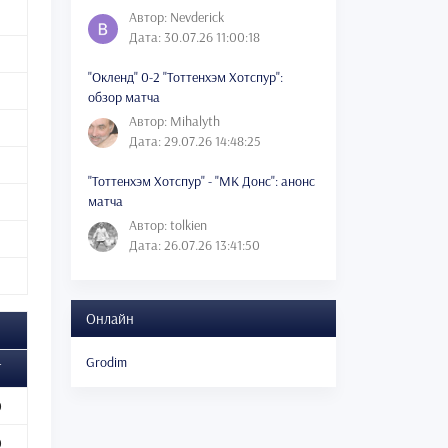
Автор: Nevderick
Дата: 30.07.26 11:00:18
"Окленд" 0-2 "Тоттенхэм Хотспур":
обзор матча
Автор: Mihalyth
Дата: 29.07.26 14:48:25
"Тоттенхэм Хотспур" - "МК Донс": анонс
матча
Автор: tolkien
Дата: 26.07.26 13:41:50
Онлайн
Grodim
Г
0
0