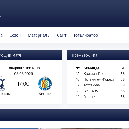
"
да
Сезон
Материалы
Сайт
Тотализатор
ующий матч
Премьер-Лига
Товарищеский матч
№
Команда
И
08.08.2026
15
Кристал Пэлас
38
16
Ноттингем Форест
38
17:00
17
Тоттенхэм
38
18
Вест Хэм
38
тенхэм
Хетафе
19
Бернли
38