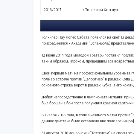
2016/2017
→ Тоттенхэм Хотспур
Голкипер Пау Лопес Сабата появился на свет 13 дека
присоединился к Академии "Эспаньола", представлен
12 июня 2014 года молодой вратарь поставил подпис
таким образом, игроком, прошедшим все возрастные 
Свой первый матч на профессиональном уровне за гл
поле во встрече против "Депортиво" в рамках Копа Д
основного стража ворот в рамках Кубка, а его кома
Дебют непосредственно в чемпионате Испании пришел
был брошен в бой после получения красной карточки
6 января 2016 года, в ходе выездного матча против 
данное действие было оставлено вне поле зрения ре
31 августа 2016 лондонский "Тоттенхэм" на своем офи