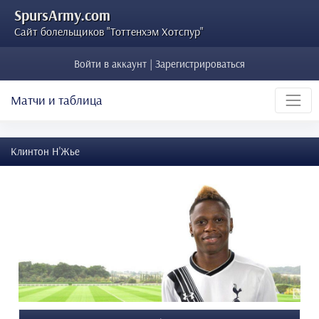
SpursArmy.com
Сайт болельщиков "Тоттенхэм Хотспур"
Войти в аккаунт | Зарегистрироваться
Матчи и таблица
Клинтон Н'Жье