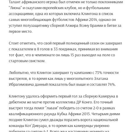
Талант африканского игрока был отмечен не только поклонниками
"Лиона" и скаутами европейских клубов, но и футбольными
ассоциациями, одна из которых включила Клинтона в список
самых многообещающих футболистов Африки 2014, однако он
уступил полузащитнику сборной Алжира Ясину Браими в битве за
первое место.
Стоит отметить, что свой первый полноценный сезон он завершил
с показателем в 8 голов в 33 поединках, принимая во внимания
тот факт, что в чемпионате он лишь 15 раз выходил на поле со
стартовым свистком.
Любопытно, что Клинтон завершил ту кампанию с 73% точности
выстрелов, в то время как лишь у многоопытного Златана
Ибрагимовича данный показатель был выше и составлял 74%.
Клинтону удалось оформить первый гол за сборную Камеруна в
дебютном же матче против коллектива ДР Конго. Его точный
выстрел тогда помог "львам" победить со счетом 2-0 в рамках
квалификационного раунда Кубка Африки 2015. Четырьмя днями
позднее Клинтон сумел дважды поразить ворота национальной
команды Кот`Дивуара, в то время как камерунцы уверенно
победили со счетом 4-1. Всего же к настоящему моменту на