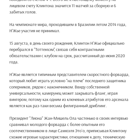
лицевом счету Клинтона значится 11 матчей за сборную и 6
забитых голов.
На чемпионате мира, проходившем в Бразилии летом 2014 года,
Н'Жье участия не принимал.
15 августа, в день своего рождения, Клинтон Н'Жье официально
перебрался в "Тоттенхэм", связав себя контрактными
обязательствами с клубом на срок, рассчитанный до июня 2020
года.
Н'Жье является типичным представителем скоростного форварда,
который любит играть условно "на плече" последнего защитника
соперников, рядом с наконечником. Ввиду собственной
универсальности, камерунец может закрывать фланг, играя
вингером, потому как одним из ключевых атрибутов его арсенала
является как раз-таки весьма филигранный дриблинг.
Президент "Лиона" Жан-Мишель Ола частенько в своих интервью
сравнивал молодого форварда с более опытным его
соотечественником в лице Самюэля Это`о, приписывая Клинтону
схожие игровые характеристики, отношение к делу, техническую