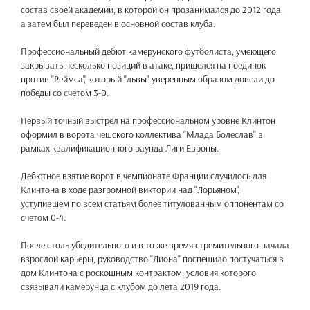
состав своей академии, в которой он прозанимался до 2012 года,
а затем был переведен в основной состав клуба.
Профессиональный дебют камерунского футболиста, умеющего
закрывать несколько позиций в атаке, пришелся на поединок
против "Реймса", который "львы" уверенным образом довели до
победы со счетом 3-0.
Первый точный выстрел на профессиональном уровне Клинтон
оформил в ворота чешского коллектива "Млада Болеслав" в
рамках квалификационного раунда Лиги Европы.
Дебютное взятие ворот в чемпионате Франции случилось для
Клинтона в ходе разгромной виктории над "Лорьяном",
уступившем по всем статьям более титулованным оппонентам со
счетом 0-4.
После столь убедительного и в то же время стремительного начала
взрослой карьеры, руководство "Лиона" поспешило постучаться в
дом Клинтона с роскошным контрактом, условия которого
связывали камерунца с клубом до лета 2019 года.