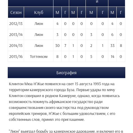
и
Сезон
Клуб
М
Г
М
Г
М
Г
М
Г
2012/13
Лион
4
0
0
0
0
0
4
0
2013/14
Лион
3
0
0
0
3
0
6
0
2014/15
Лион
30
7
1
0
2
1
33
8
2015/16
Тоттенхэм
8
0
1
0
5
0
14
0
Биография
Клинтон Мюа Н'Жье появился на свет 15 августа 1993 года на
территории камерунского города Буэа. Первые удары по мячу
Клинтон совершил в родном Камеруне, однако, когда появилась
возможность покинуть африканское государство ради
совершенствования своего мастерства под руководством
европейских тренеров, Н'Жье с большим удовольствием, с его
собственных слов, принял это приглашение.
"Лион" выиграл борьбу за камерунское дарование, и включил его в