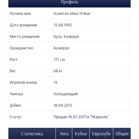
Профиль
Полное имя
Клинтон Мюа Н'Жье
Дата рождения
15.08.1993
Место рождения
Буэа, Камерун
Гражданство
Камерун
Рост
175 см
Вес
68 кг
Игровой номер
14
Амплуа
Нападающий
Дебют
18.09.2015
Статус
Продан 16.07.2017 в "Марсель"
Статистика
Лига
Кубки
Еврокубк
Общее