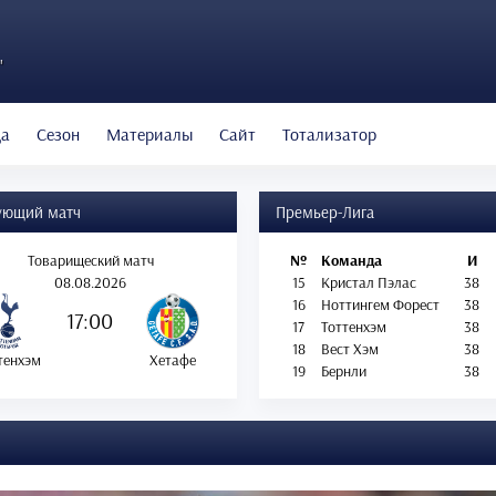
"
да
Сезон
Материалы
Сайт
Тотализатор
ующий матч
Премьер-Лига
Товарищеский матч
№
Команда
И
08.08.2026
15
Кристал Пэлас
38
16
Ноттингем Форест
38
17:00
17
Тоттенхэм
38
18
Вест Хэм
38
тенхэм
Хетафе
19
Бернли
38