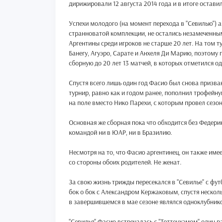
дирижировали 12 августа 2014 года и в итоге оставил
Успехи молодого (на момент перехода в "Севилью") а
странноватой комплекции, не остались незамеченны
Аргентины среди игроков не старше 20 лет. На том т
Банегу, Агуэро, Сарате и Анхеля Ди Марию, поэтому 
сборную до 20 лет 13 матчей, в которых отметился о
Спустя всего лишь один год Фасио был снова призван
турнир, равно как и годом ранее, пополнил трофейну
на поле вместо Нико Парехи, с которым провел сезон 
Основная же сборная пока что обходится без Федерико
командой ни в ЮАР, ни в Бразилию.
Несмотря на то, что Фасио аргентинец, он также им
со стороны обоих родителей. Не женат.
За свою жизнь трижды пересекался в "Севилье" с фу
бок о бок с Александром Кержаковым, спустя неско
в завершившемся в мае сезоне являлся одноклубник
"Севилья" Фасио встречалась с "Тоттенхэмом" один р