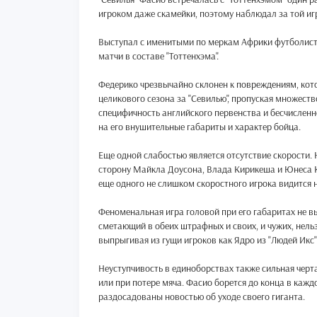
игроком даже скамейки, поэтому наблюдал за той иг
Выступал с именитыми по меркам Африки футболиста
матчи в составе "Тоттенхэма".
Федерико чрезвычайно склонен к повреждениям, котор
целикового сезона за "Севилью", пропуская множест
специфичность английского первенства и бесчисленн
на его внушительные габариты и характер бойца.
Еще одной слабостью является отсутствие скорости.
сторону Майкла Доусона, Влада Кирикеша и Юнеса К
еще одного не слишком скоростного игрока видится
Феноменальная игра головой при его габаритах не вы
сметающий в обеих штрафных и своих, и чужих, нель
выпрыгивая из гущи игроков как Ядро из "Людей Икс" 
Неуступчивость в единоборствах также сильная черта
или при потере мяча. Фасио борется до конца в каждо
раздосадованы новостью об уходе своего гиганта.