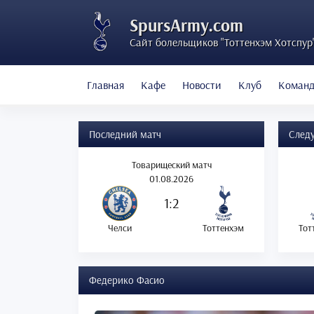
SpursArmy.com
Сайт болельщиков "Тоттенхэм Хотспур
Главная
Кафе
Новости
Клуб
Коман
Последний матч
След
Товарищеский матч
01.08.2026
1:2
Челси
Тоттенхэм
Тот
Федерико Фасио