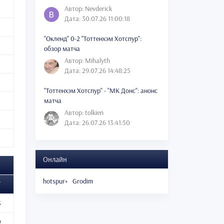
Автор: Nevderick
Дата: 30.07.26 11:00:18
"Окленд" 0-2 "Тоттенхэм Хотспур":
обзор матча
Автор: Mihalyth
Дата: 29.07.26 14:48:25
"Тоттенхэм Хотспур" - "МК Донс": анонс
матча
Автор: tolkien
Дата: 26.07.26 13:41:50
Онлайн
hotspur+
Grodim
Г
3
0