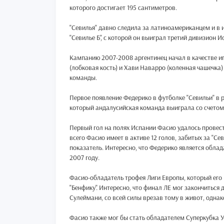
которого достигает 195 сантиметров.
"Севилья" давно следила за латиноамериканцем и в и
"Севилье Б", с которой он выиграл третий дивизион И
Кампанию 2007-2008 аргентинец начал в качестве иг
(лобковая кость) и Хави Наварро (коленная чашечка
команды.
Первое появление Федерико в футболке "Севильи" в р
который андалусийская команда выиграла со счетом 
Первый гол на полях Испании Фасио удалось провести
всего Фасио имеет в активе 12 голов, забитых за "Се
показатель. Интересно, что Федерико является облад
2007 году.
Фасио-обладатель трофея Лиги Европы, который его 
"Бенфику". Интересно, что финал ЛЕ мог закончиться 
Сулеймани, со всей силы врезав тому в живот, однак
Фасио также мог бы стать обладателем Суперкубка УЕ