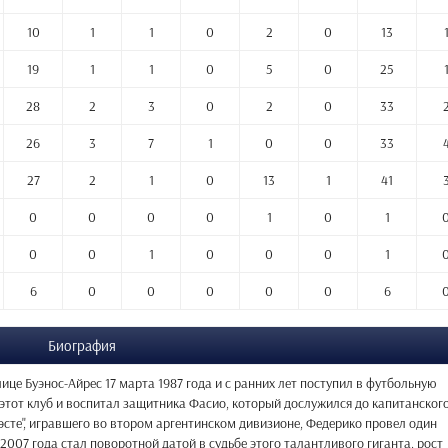
10
1
1
0
2
0
13
19
1
1
0
5
0
25
28
2
3
0
2
0
33
26
3
7
1
0
0
33
27
2
1
0
13
1
41
0
0
0
0
1
0
1
0
0
1
0
0
0
1
6
0
0
0
0
0
6
Биография
це Буэнос-Айрес 17 марта 1987 года и с ранних лет поступил в футбольную
 этот клуб и воспитал защитника Фасио, который дослужился до капитанског
Оэсте", игравшего во втором аргентинском дивизионе, Федерико провел один
 2007 года стал поворотной датой в судьбе этого талантливого гиганта, рост