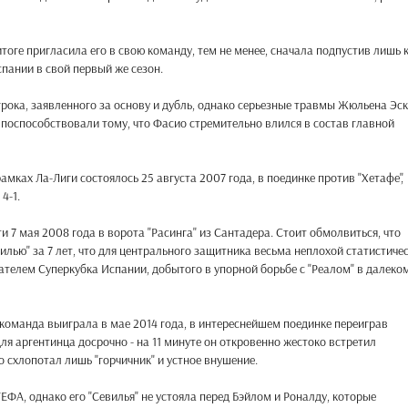
тоге пригласила его в свою команду, тем не менее, сначала подпустив лишь 
спании в свой первый же сезон.
рока, заявленного за основу и дубль, однако серьезные травмы Жюльена Эс
) поспособствовали тому, что Фасио стремительно влился в состав главной
амках Ла-Лиги состоялось 25 августа 2007 года, в поединке против "Хетафе",
4-1.
 7 мая 2008 года в ворота "Расинга" из Сантадера. Стоит обмолвиться, что
вилью" за 7 лет, что для центрального защитника весьма неплохой статистиче
ателем Суперкубка Испании, добытого в упорной борьбе с "Реалом" в далеко
команда выиграла в мае 2014 года, в интереснейшем поединке переиграв
для аргентинца досрочно - на 11 минуте он откровенно жестоко встретил
о схлопотал лишь "горчичник" и устное внушение.
ФА, однако его "Севилья" не устояла перед Бэйлом и Роналду, которые