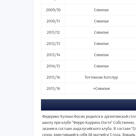
2009/10
Севилья
2010/11
Севилья
2011/12
Севилья
2012/13
Севилья
2013/14
Севилья
2014/15
Севилья
2015/16
Тоттенхэм Хотспур
2015/16
→Севилья
Федерико Хулиан Фасио родился в аргентинской столи
школу при клубе "Ферро Карриль Оэсте". Собственно,
звания в составе андалусийского клуба. В составе "
сезон, вместивший в себя 48 матчей и 3 гола. Январь