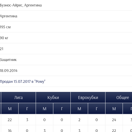
Буэнос-Айрес, Аргентина
Аргентина
195 см
90 кг
21
Защитник
18.09.2014
Продан 15.07.2017 в "Рому"
Лига
Кубки
Еврокубки
Общее
М
Г
М
Г
М
Г
М
22
3
0
0
2
0
24
16
0
3
0
3
0
22