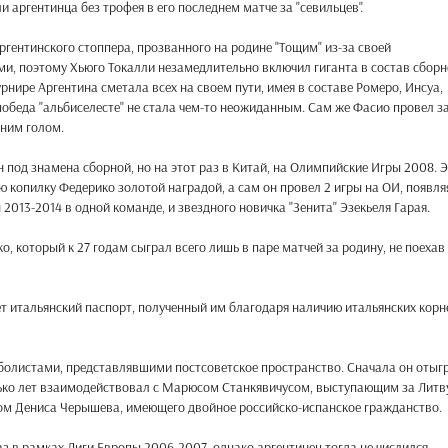
и аргентинца без трофея в его последнем матче за "севильцев".
ргентинского стоппера, прозванного на родине "Тощим" из-за своей
ми, поэтому Хьюго Токалли незамедлительно включил гиганта в состав сбор
урнире Аргентина сметала всех на своем пути, имея в составе Ромеро, Инсуа,
победа "альбиселесте" не стала чем-то неожиданным. Сам же Фасио провел з
дним голом.
 под знамена сборной, но на этот раз в Китай, на Олимпийские Игры 2008. 
ю копилку Федерико золотой наградой, а сам он провел 2 игры на ОИ, появля
2013-2014 в одной команде, и звездного новичка "Зенита" Эзекьеля Гарая.
, который к 27 годам сыграл всего лишь в паре матчей за родину, не поехав 
еет итальянский паспорт, полученный им благодаря наличию итальянских корн
тболистами, представлявшими постсоветское пространство. Сначала он отыг
лько лет взаимодействовал с Марюсом Станкявичусом, выступающим за Литву
ом Дениса Черышева, имеющего двойное российско-испанское гражданство.
аз в рамках Лиги Европы 2006-2007, однако аргентинец тогда не числился