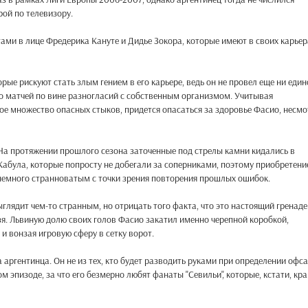
рой по телевизору.
ми в лице Фредерика Кануте и Дидье Зокора, которые имеют в своих карьер
ые рискуют стать злым гением в его карьере, ведь он не провел еще ни един
во матчей по вине разногласий с собственным организмом. Учитывая
ое множество опасных стыков, придется опасаться за здоровье Фасио, несмо
 На протяжении прошлого сезона заточенные под стрелы камни кидались в
абула, которые попросту не добегали за соперниками, поэтому приобретени
 немного странноватым с точки зрения повторения прошлых ошибок.
глядит чем-то странным, но отрицать того факта, что это настоящий гренаде
зя. Львиную долю своих голов Фасио закатил именно черепной коробкой,
и вонзая игровую сферу в сетку ворот.
 аргентинца. Он не из тех, кто будет разводить руками при определении офс
м эпизоде, за что его безмерно любят фанаты "Севильи", которые, кстати, кр