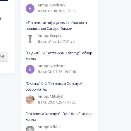
Автор: Nevderick
Дата: 01.08.26 18:29:32
м
«Тоттенхэм» официально объявил о
подписании Сандро Тонали
Автор: Вопрос
Дата: 31.07.26 14:11:26
"Сидней" 1-1 "Тоттенхэм Хотспур": обзор
РЕД
матча
Автор: Nevderick
Дата: 30.07.26 11:00:18
"Окленд" 0-2 "Тоттенхэм Хотспур":
обзор матча
Автор: Mihalyth
Дата: 29.07.26 14:48:25
"Тоттенхэм Хотспур" - "МК Донс": анонс
матча
Автор: tolkien