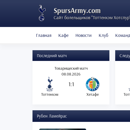
SpursArmy.com
Сайт болельщиков "Тоттенхэм Хотспур
Главная
Кафе
Новости
Клуб
Коман
Последний матч
След
Товарищеский матч
08.08.2026
1:1
Тоттенхэм
Хетафе
Тот
Рубен Ламейрас