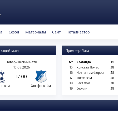
"
да
Сезон
Материалы
Сайт
Тотализатор
ующий матч
Премьер-Лига
Товарищеский матч
№
Команда
И
15.08.2026
15
Кристал Пэлас
38
16
Ноттингем Форест
38
17:00
17
Тоттенхэм
38
18
Вест Хэм
38
тенхэм
Хоффенхайм
19
Бернли
38