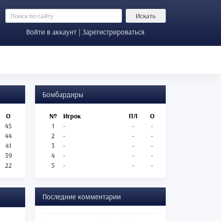
Искать
Войти в аккаунт | Зарегистрироваться
Бомбардиры
О
№
Игрок
ПЛ
О
45
1
-
-
-
44
2
-
-
-
41
3
-
-
-
39
4
-
-
-
22
5
-
-
-
Последние комментарии