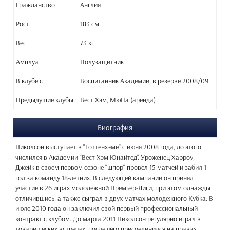
Гражданство
Англия
Рост
183 см
Вес
73 кг
Амплуа
Полузащитник
В клубе с
Воспитанник Академии, в резерве 2008/09
Предыдущие клубы
Вест Хэм, МюПа (аренда)
Биография
Николсон выступает в "Тоттенхэме" с июня 2008 года, до этого
числился в Академии "Вест Хэм Юнайтед". Уроженец Харроу,
Джейк в своем первом сезоне "шпор" провел 15 матчей и забил 1
гол за команду 18-летних. В следующей кампании он принял
участие в 26 играх молодежной Премьер-Лиги, при этом однажды
отличившись, а также сыграл в двух матчах молодежного Кубка. В
июле 2010 года он заключил свой первый профессиональный
контракт с клубом. До марта 2011 Николсон регулярно играл в
товарищеских встречах, после чего присоединился на правах