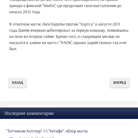
аренды к финской "МюПе", где продолжил свои выступления до
начала 2012 года.
В ответном матче Лиги Европы против "Хартса" в августе 2011
года Джейк впервые дебютировал за первую команду, появившись
на поле во втором тайме. Кроме того, в следующем месяце он
оказался в заявке на матч с "ПАОК", однако задействован так и не
был.
НАЗАД
ВПЕРЕД
Последние комментарии
"Тоттенхэм Хотспур" 1-1 "Хетафе": обзор матча