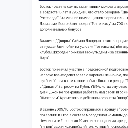
Босток - один из самых талантливых молодых игроко
в возрасте 15 лет и 296 дней, что стало рекордом "Д
"Уотфорда". Атакующий полузащитник с оригинальным
Лэвишеме, Босток был продан "Тоттенхэму" за 700 т
дополнительных бонусов.
Владелец "Дворца" Саймон Джордан не хотел продава
вынужден был пойти на условия "Тоттенхэма", ибо иг
клубом Джордан приказал вернуть деньги за сезонные
Парк".
Босток принимал участие в предсезонной подготовке
неплохо взаимодействовал с Аароном Ленноном, по
футбол. Успел в том сезоне побить Босток и рекорд
с "Динамо" Загребом на Кубок УЕФА, когда ему было
дней. Джон не прекращал работать над своей игрой и
"Шахтером". Кроме того, в дебютном сезоне за "шпор" 
В сезоне 2009/10 Босток отправился в аренду в "Брен
появлений и 1 гол в составе молодежной команды до 1
Чемпионате Европы до 19 лет, игрок подписал арендн
"тигров" забил красивейший гол, который поспособств