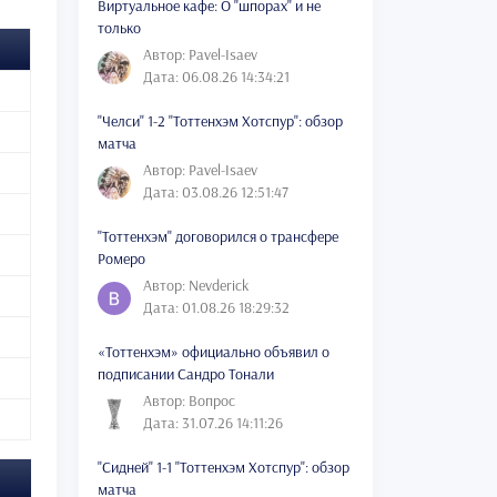
Виртуальное кафе: О "шпорах" и не
только
Автор: Pavel-Isaev
Дата: 06.08.26 14:34:21
"Челси" 1-2 "Тоттенхэм Хотспур": обзор
матча
Автор: Pavel-Isaev
Дата: 03.08.26 12:51:47
"Тоттенхэм" договорился о трансфере
Ромеро
Автор: Nevderick
Дата: 01.08.26 18:29:32
«Тоттенхэм» официально объявил о
подписании Сандро Тонали
Автор: Вопрос
Дата: 31.07.26 14:11:26
"Сидней" 1-1 "Тоттенхэм Хотспур": обзор
матча