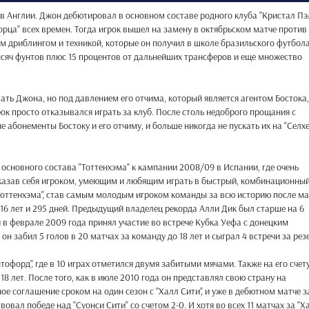
в Англии. Джон дебютировал в основном составе родного клуба "Кристал Пэ
ворца" всех времен. Тогда игрок вышел на замену в октябрьском матче против
 дриблингом и техникой, которые он получил в школе бразильского футбола
ысяч фунтов плюс 15 процентов от дальнейших трансферов и еще множество
ть Джона, но под давлением его отчима, который является агентом Бостока,
рок просто отказывался играть за клуб. После столь недоброго прощания с
 абонементы Бостоку и его отчиму, и больше никогда не пускать их на "Селх
 основного состава "Тоттенхэма" к кампании 2008/09 в Испании, где очень
казав себя игроком, умеющим и любящим играть в быстрый, комбинационны
 "Тоттенхэма", став самым молодым игроком команды за всю историю после м
 16 лет и 295 дней. Предыдущий владелец рекорда Алли Дик был старше на 6
 в феврале 2009 года принял участие во встрече Кубка Уефа с донецким
он забил 5 голов в 20 матчах за команду до 18 лет и сыграл 4 встречи за рез
тофорд", где в 10 играх отметился двумя забитыми мячами. Также на его счету
8 лет. После того, как в июле 2010 года он представлял свою страну на
ое соглашение сроком на один сезон с "Халл Сити", и уже в дебютном матче з
овал победе над "Суонси Сити" со счетом 2-0. И хотя во всех 11 матчах за "Х