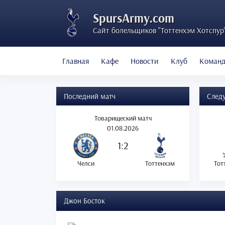
SpursArmy.com
Сайт болельщиков "Тоттенхэм Хотспур
Главная
Кафе
Новости
Клуб
Коман
Последний матч
След
Товарищеский матч
01.08.2026
1:2
Челси
Тоттенхэм
Тот
Джон Босток