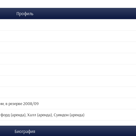
Профиль
и, в резерве 2008/09
форд (аренда), Халл (аренда), Суиндон (аренда)
Биография