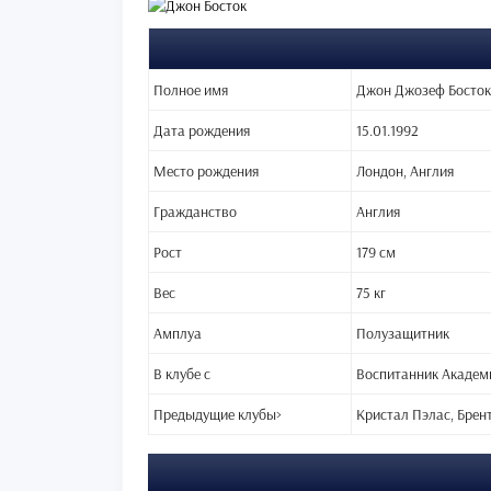
Полное имя
Джон Джозеф Босток
Дата рождения
15.01.1992
Место рождения
Лондон, Англия
Гражданство
Англия
Рост
179 см
Вес
75 кг
Амплуа
Полузащитник
В клубе с
Воспитанник Академи
Предыдущие клубы>
Кристал Пэлас, Брент