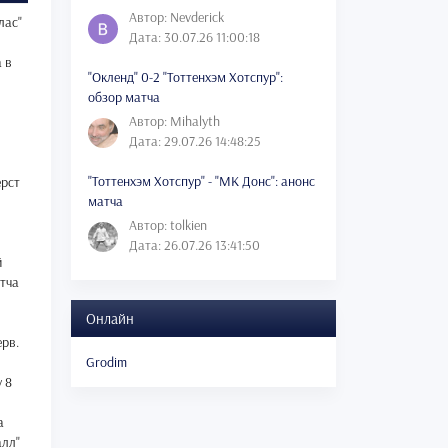
Автор: Nevderick
лас"
Дата: 30.07.26 11:00:18
 в
"Окленд" 0-2 "Тоттенхэм Хотспур":
обзор матча
Автор: Mihalyth
Дата: 29.07.26 14:48:25
"Тоттенхэм Хотспур" - "МК Донс": анонс
ерст
матча
Автор: tolkien
Дата: 26.07.26 13:41:50
й
атча
Онлайн
ерв.
Grodim
 8
а
алл"