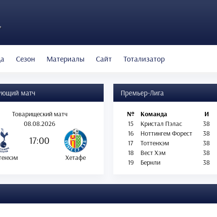
"
да
Сезон
Материалы
Сайт
Тотализатор
ующий матч
Премьер-Лига
Товарищеский матч
№
Команда
И
08.08.2026
15
Кристал Пэлас
38
16
Ноттингем Форест
38
17:00
17
Тоттенхэм
38
18
Вест Хэм
38
тенхэм
Хетафе
19
Бернли
38