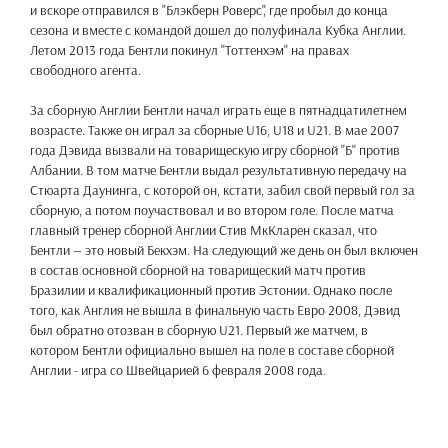
и вскоре отправился в "Блэкберн Роверс", где пробыл до конца
сезона и вместе с командой дошел до полуфинала Кубка Англии.
Летом 2013 года Бентли покинул "Тоттенхэм" на правах
свободного агента.
За сборную Англии Бентли начал играть еще в пятнадцатилетнем
возрасте. Также он играл за сборные U16, U18 и U21. В мае 2007
года Дэвида вызвали на товарищескую игру сборной "Б" против
Албании. В том матче Бентли выдал результативную передачу на
Стюарта Даунинга, с которой он, кстати, забил свой первый гол за
сборную, а потом поучаствовал и во втором голе. После матча
главный тренер сборной Англии Стив МкКларен сказал, что
Бентли — это новый Бекхэм. На следующий же день он был включен
в состав основной сборной на товарищеский матч против
Бразилии и квалификационный против Эстонии. Однако после
того, как Англия не вышла в финальную часть Евро 2008, Дэвид
был обратно отозван в сборную U21. Первый же матчем, в
котором Бентли официально вышел на поле в составе сборной
Англии - игра со Швейцарией 6 февраля 2008 года.