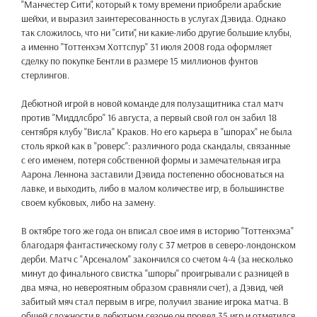
"Манчестер Сити", который к тому времени приобрели арабские
шейхи, и выразил заинтересованность в услугах Дэвида. Однако
так сложилось, что ни "сити", ни какие-либо другие большие клубы,
а именно "Тоттенхэм Хоттспур" 31 июля 2008 года оформляет
сделку по покупке Бентли в размере 15 миллионов фунтов
стерлингов.
Дебютной игрой в новой команде для полузащитника стал матч
против "Миддлсбро" 16 августа, а первый свой гол он забил 18
сентября клубу "Висла" Краков. Но его карьера в "шпорах" не была
столь яркой как в "роверс": различного рода скандалы, связанные
с его именем, потеря собственной формы и замечательная игра
Аарона Леннона заставили Дэвида постепенно обосноваться на
лавке, и выходить, либо в малом количестве игр, в большинстве
своем кубковых, либо на замену.
В октябре того же года он вписал свое имя в историю "Тоттенхэма"
благодаря фантастическому голу с 37 метров в северо-лондонском
дерби. Матч с "Арсеналом" закончился со счетом 4-4 (за несколько
минут до финального свистка "шпоры" проигрывали с разницей в
два мяча, но невероятным образом сравняли счет), а Дэвид, чей
забитый мяч стал первым в игре, получил звание игрока матча. В
общей сложности в дебютном сезоне он провел 35 игр и отметился