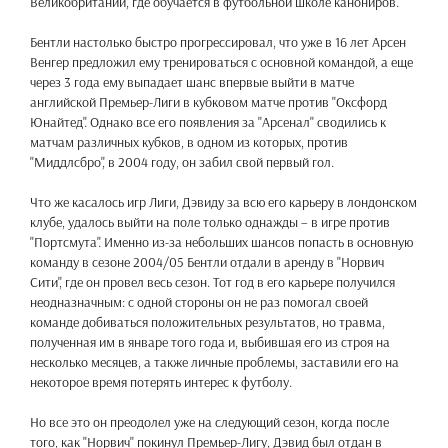
Великобритании, где обучается в футбольной школе канониров.
Бентли настолько быстро прогрессировал, что уже в 16 лет Арсен
Венгер предложил ему тренироваться с основной командой, а еще
через 3 года ему выпадает шанс впервые выйти в матче
английской Премьер-Лиги в кубковом матче против "Оксфорд
Юнайтед". Однако все его появления за "Арсенал" сводились к
матчам различных кубков, в одном из которых, против
"Миддлсбро", в 2004 году, он забил свой первый гол.
Что же касалось игр Лиги, Дэвиду за всю его карьеру в лондонском
клубе, удалось выйти на поле только однажды – в игре против
"Портсмута". Именно из-за небольших шансов попасть в основную
команду в сезоне 2004/05 Бентли отдали в аренду в "Норвич
Сити", где он провел весь сезон. Тот год в его карьере получился
неодназначным: с одной стороны он не раз помогал своей
команде добиваться положительных результатов, но травма,
полученная им в январе того года и, выбившая его из строя на
несколько месяцев, а также личные проблемы, заставили его на
некоторое время потерять интерес к футболу.
Но все это он преодолел уже на следующий сезон, когда после
того, как "Норвич" покинул Премьер-Лигу, Дэвид был отдан в