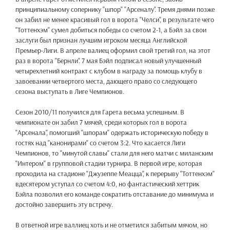
принципиальному сопернику "шпор" "Арсеналу". Тремя днями позже
он забил не менее красивый гол в ворота "Челси", в результате чего
"Тоттенхэм" сумел добиться победы со счетом 2-1, а Бэйл за свои
заслуги был признан лучшим игроком месяца Английской
Премьер-Лиги. В апреле валиец оформил свой третий гол, на этот
раз в ворота "Бернли". 7 мая Бэйл подписал новый улучшенный
четырехлетний контракт с клубом в награду за помощь клубу в
завоевании четвертого места, дающего право со следующего
сезона выступать в Лиге Чемпионов.
Сезон 2010/11 получился для Гарета весьма успешным. В
чемпионате он забил 7 мячей, среди которых гол в ворота
"Арсенала", помогший "шпорам" одержать историческую победу в
гостях над "канонирами" со счетом 3:2. Что касается Лиги
Чемпионов, то "минутой славы" стали для него матчи с миланским
"Интером" в групповой стадии турнира. В первой игре, которая
проходила на стадионе "Джузеппе Меацца", к перерыву "Тоттенхэм"
вдесятером уступал со счетом 4:0, но фантастический хеттрик
Бэйла позволил его команде сократить отставание до минимума и
достойно завершить эту встречу.
В ответной игре валлиец хоть и не отметился забитым мячом, но