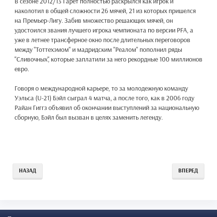
В сезоне 2012/13 Гарет полностью раскрылся как игрок и
наколотил в общей сложности 26 мячей, 21 из которых пришелся
на Премьер-Лигу. Забив множество решающих мячей, он
удостоился звания лучшего игрока чемпионата по версии PFA, а
уже в летнее трансферное окно после длительных переговоров
между "Тоттехэмом" и мадридским "Реалом" пополнил ряды
"Сливочных", которые заплатили за него рекордные 100 миллионов
евро.
Говоря о международной карьере, то за молодежную команду
Уэльса (U-21) Бэйл сыграл 4 матча, а после того, как в 2006 году
Райан Гиггз объявил об окончании выступлений за национальную
сборную, Бэйл был вызван в целях заменить легенду.
НАЗАД
ВПЕРЕД