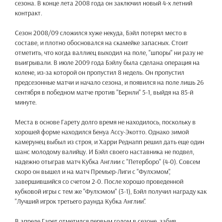
сезона. В конце лета 2008 года он заключил новый 4-х летний
контракт.
Сезон 2008/09 сложился хуже некуда, Бэйл потерял место в
составе, и плотно обосновался на скамейке запасных. Стоит
отметить, что когда валлиец выходил на поле, "шпоры" ни разу не
выигрывали. В июле 2009 года Бэйлу была сделана операция на
колене, из-за которой он пропустил 8 недель. Он пропустил
предсезонные матчи и начало сезона, и появился на поле лишь 26
сентября в победном матче против "Бернли" 5-1, выйдя на 85-й
минуте.
Места в основе Гарету долго время не находилось, поскольку в
хорошей форме находился Бенуа Ассу-Экотто. Однако зимой
камерунец выбыл из строя, и Харри Реднапп решил дать еще один
шанс молодому валийцу. И Бэйл своего наставника не подвел,
надежно отыграв матч Кубка Англии с "Петерборо" (4-0). Совсем
скоро он вышел и на матч Премьер-Лиги с "Фулхэмом",
завершившийся со счетом 2-0. После хорошо проведенной
кубковой игры с тем же "Фулхэмом" (3-1), Бэйл получил награду как
"Лучший игрок третьего раунда Кубка Англии".
В апреле Гарет отметился первым голом в сезоне, забив