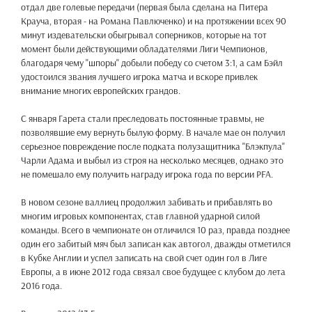
отдал две голевые передачи (первая была сделана на Питера
Крауча, вторая - на Романа Павлюченко) и на протяжении всех 90
минут издевательски обыгрывал соперников, которые на тот
момент были действующими обладателями Лиги Чемпионов,
благодаря чему "шпоры" добыли победу со счетом 3:1, а сам Бэйл
удостоился звания лучшего игрока матча и вскоре привлек
внимание многих европейских грандов.
С января Гарета стали преследовать постоянные травмы, не
позволявшие ему вернуть былую форму. В начале мае он получил
серьезное повреждение после подката полузащитника "Блэкпула"
Чарли Адама и выбыл из строя на несколько месяцев, однако это
не помешало ему получить награду игрока года по версии PFA.
В новом сезоне валлиец продолжил забивать и прибавлять во
многим игровых компонентах, став главной ударной силой
команды. Всего в чемпионате он отличился 10 раз, правда позднее
один его забитый мяч был записан как автогол, дважды отметился
в Кубке Англии и успел записать на свой счет один гол в Лиге
Европы, а в июне 2012 года связал свое будущее с клубом до лета
2016 года.