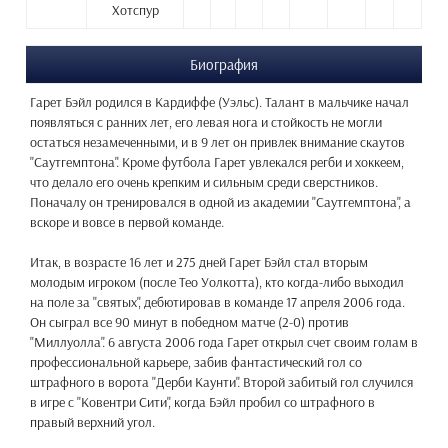
Хотспур
Биография
Гарет Бэйл родился в Кардиффе (Уэльс). Талант в мальчике начал
появляться с ранних лет, его левая нога и стойкость не могли
остаться незамеченными, и в 9 лет он привлек внимание скаутов
"Саутгемптона". Кроме футбола Гарет увлекался регби и хоккеем,
что делало его очень крепким и сильным среди сверстников.
Поначалу он тренировался в одной из академии "Саутгемптона", а
вскоре и вовсе в первой команде.
Итак, в возрасте 16 лет и 275 дней Гарет Бэйл стал вторым
молодым игроком (после Тео Уолкотта), кто когда-либо выходил
на поле за "святых", дебютировав в команде 17 апреля 2006 года.
Он сыграл все 90 минут в победном матче (2-0) против
"Миллуолла". 6 августа 2006 года Гарет открыл счет своим голам в
профессиональной карьере, забив фантастический гол со
штрафного в ворота "Дерби Каунти". Второй забитый гол случился
в игре с "Ковентри Сити", когда Бэйл пробил со штрафного в
правый верхний угол.