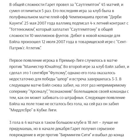
В общей сложности Гарет провел за "Саутгемптон" 45 матчей, и
сумел отличиться 5 раз. Его последняя игра за клуб была в
полуфинальном матче плей-офф Чемпионшипа против "Дерби
Каунти". 25 мая 2007 года валлиец подписал 4-х летний контракт с
"Тоттенхэмом", который заплатил "Саутгемптону" в общей
сложности 10 миллионов фунтов. Дебют в новой команде для
Бэйла произошел 12 июля 2007 года в товарищеской игре с "Сент-
Патрик'с Атлетик".
Первое появление игрока в Премьер-Лиге случилось в матче
против "Манчестер Юнайтед". Во второй игре за клуб Бэйл забил, и
сделал это 1 сентября "Фулхэму", однако его гола оказалось
недостаточно для победы "шпор" и встреча завершилась 3-3. В
следующем матче Бэйл снова забил, на этот раз непримиримому
сопернику "Арсеналу", "познакомив" болельщиков своей команды с
тем, как он может забивать со штрафных. Следующее появление
Бэйла на поле тоже не осталось без гола, на сей раз он забил
"Миддлсбро" в Кубке Лиги.
3 гола в 4 матчах в таком большом клубе в 18 лет – лучше не
придумаешь, но в начале декабря Гарет получил серьезное
повреждение в игре против "Бирмингем Сити" и выбыл до конца