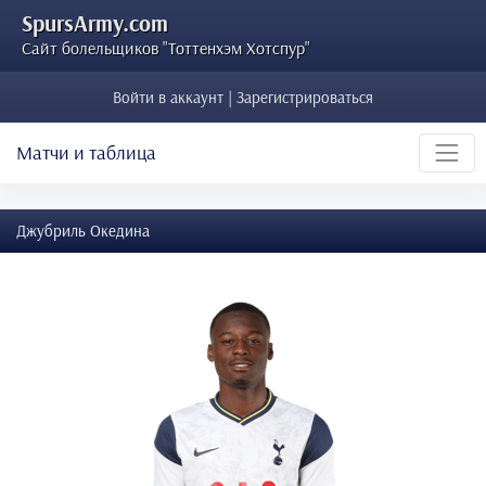
SpursArmy.com
Сайт болельщиков "Тоттенхэм Хотспур"
Войти в аккаунт | Зарегистрироваться
Матчи и таблица
Джубриль Окедина