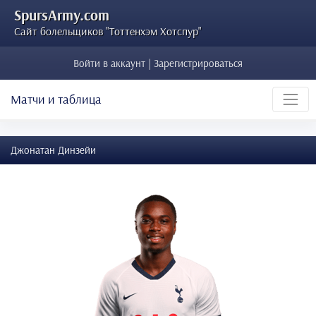
SpursArmy.com
Сайт болельщиков "Тоттенхэм Хотспур"
Войти в аккаунт | Зарегистрироваться
Матчи и таблица
Джонатан Динзейи