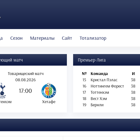
"
да
Сезон
Материалы
Сайт
Тотализатор
ующий матч
Премьер-Лига
Товарищеский матч
№
Команда
И
08.08.2026
15
Кристал Пэлас
38
16
Ноттингем Форест
38
17:00
17
Тоттенхэм
38
18
Вест Хэм
38
тенхэм
Хетафе
19
Бернли
38