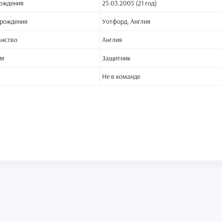
ождения
25.03.2005 (21 год)
 рождения
Уотфорд, Англия
анство
Англия
ия
Защитник
Не в команде