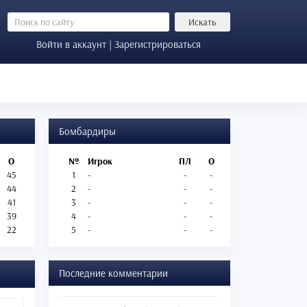
Искать
Войти в аккаунт | Зарегистрироваться
Бомбардиры
О
№
Игрок
ПЛ
О
45
1
-
-
-
44
2
-
-
-
41
3
-
-
-
39
4
-
-
-
22
5
-
-
-
Последние комментарии