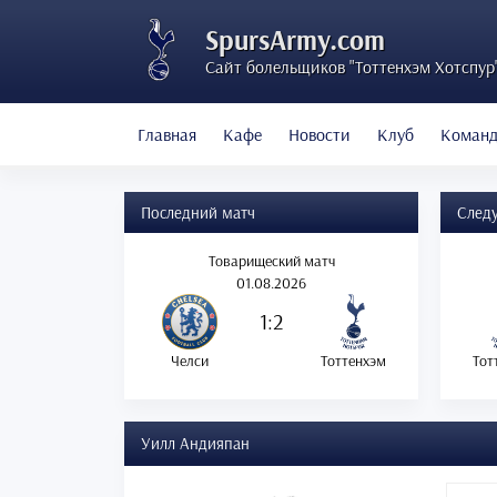
SpursArmy.com
Сайт болельщиков "Тоттенхэм Хотспур
Главная
Кафе
Новости
Клуб
Коман
Последний матч
След
Товарищеский матч
01.08.2026
1:2
Челси
Тоттенхэм
Тот
Уилл Андияпан