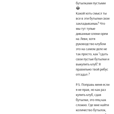
бутылками пустыми
😂
Какой хоть смысл ты
все в эти бутылки свои
закладываешь? Что
мы тут тупые
диванные олени орем
на Леви, хотя
руководство клубом
это на самом деле не
так просто, как "сдать
свои пустые бутылки и
выкупить клуб". Я
правильно твой ребус
отгадал ?
P.S. Поправь меня если
я не прав, но как раз
купить клуб, сдав
бутылки, это ппц как
сложно. Где мне найти
количество бутылок,