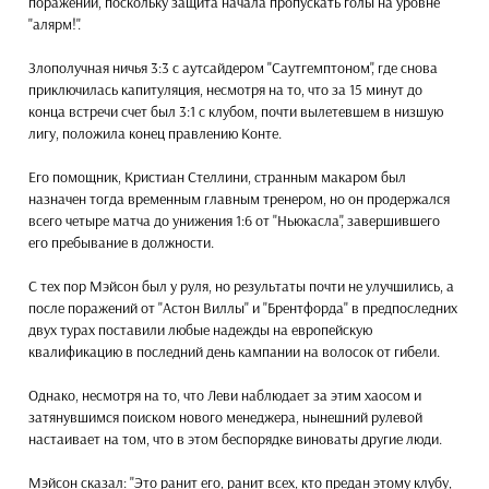
поражений, поскольку защита начала пропускать голы на уровне
"алярм!".
Злополучная ничья 3:3 с аутсайдером "Саутгемптоном", где снова
приключилась капитуляция, несмотря на то, что за 15 минут до
конца встречи счет был 3:1 с клубом, почти вылетевшем в низшую
лигу, положила конец правлению Конте.
Его помощник, Кристиан Стеллини, странным макаром был
назначен тогда временным главным тренером, но он продержался
всего четыре матча до унижения 1:6 от "Ньюкасла", завершившего
его пребывание в должности.
С тех пор Мэйсон был у руля, но результаты почти не улучшились, а
после поражений от "Астон Виллы" и "Брентфорда" в предпоследних
двух турах поставили любые надежды на европейскую
квалификацию в последний день кампании на волосок от гибели.
Однако, несмотря на то, что Леви наблюдает за этим хаосом и
затянувшимся поиском нового менеджера, нынешний рулевой
настаивает на том, что в этом беспорядке виноваты другие люди.
Мэйсон сказал: "Это ранит его, ранит всех, кто предан этому клубу,