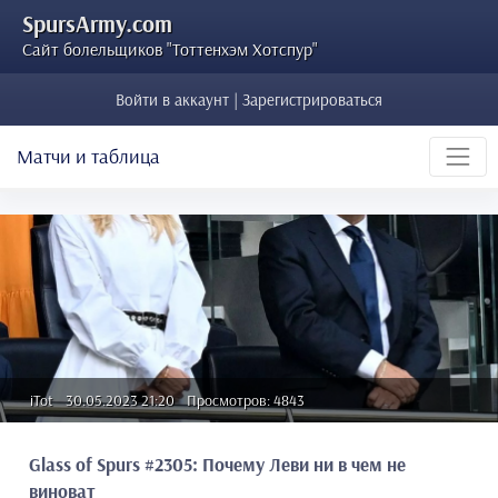
SpursArmy.com
Сайт болельщиков "Тоттенхэм Хотспур"
Войти в аккаунт | Зарегистрироваться
Матчи и таблица
iTot
30.05.2023 21:20
Просмотров: 4843
Glass of Spurs #2305: Почему Леви ни в чем не
виноват