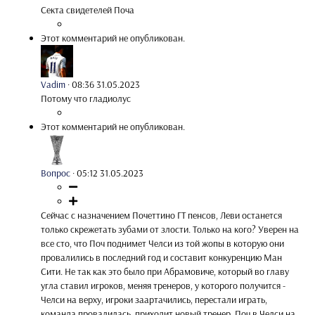
Секта свидетелей Поча
Этот комментарий не опубликован.
Vadim
·
08:36 31.05.2023
Потому что гладиолус
Этот комментарий не опубликован.
Вопрос
·
05:12 31.05.2023
Сейчас с назначением Почеттино ГТ пенсов, Леви останется
только скрежетать зубами от злости. Только на кого? Уверен на
все сто, что Поч поднимет Челси из той жопы в которую они
провалились в последний год и составит конкуренцию Ман
Сити. Не так как это было при Абрамовиче, который во главу
угла ставил игроков, меняя тренеров, у которого получится -
Челси на верху, игроки заартачились, перестали играть,
команда провалилась, приходит новый тренер. Поч в Челси на