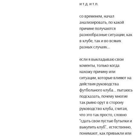
и т.д. и т.п.
со временем, начал
анализировать, по какой
причине получаются
разнообразные ситуации, как
в клубе, так и во всяких
разных случаях...
если я выкладываю свои
коменты, только когда
нахожу причину или
ситуации, которые влияют на
действия руководства
футбольного клуба... пытаюсь
подсказать, почему многие
так рьяно орут в сторону
руководство клуба, считая,
что это так просто, словно
"сдать свои пустые бутылки и
выкупить клуб"... естественно,
понимают, как привыкли или