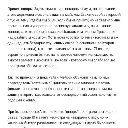
Привет, шпоры. Задумывал я, ваш покорный слуга, по окончании
этого дерьмового сезона выдать в майском Стакане свой авторский
опус на тему "где бы мы были, если бы не прикуп", но не хватило мне
времени, сил и упорства на расписную аналитику, да и в конце
концов, сам этот топик показался банальным плачем Ярославны
над разбитым корытом. Хотя, если коротко по теме - насчитал я аж
одиннадцать бездарно упущенных очков (в основном, во второй
половине сезона), которые вылились бы в итоговые 71 очко и,
вероятно, привели бы нас на четвертое лигочемпионское место,
аккурат замест выскочки "Ньюкасла" - которому мы слабовольно
проиграли оба матча сезона.
Так что проехали, а пока Райан Мэйсон объяснит нам, почему
председатель "Тоттенхэма" Даниэль Леви не виноват в плохом
финале - исполняющий обязанности главного тренера встал на
защиту второго, как только этот беспорядочный сезон наконец-то
подошел к концу.
При бывшем боссе Антонио Конте "шпоры" проиграли всего один
раз за первые 10 матчей, несмотря на невзрачную игру, но их
кампания быстро развалилась. В следующих 10 играх было шесть