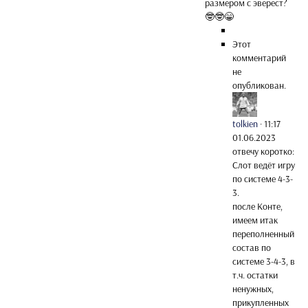
размером с эверест?
🤓🤓😁
Этот
комментарий
не
опубликован.
tolkien
·
11:17
01.06.2023
отвечу коротко:
Слот ведёт игру
по системе 4-3-
3.
после Конте,
имеем итак
переполненный
состав по
системе 3-4-3, в
т.ч. остатки
ненужных,
прикупленных