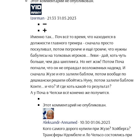
Этот комментарий не опубликован.
Izerman
·
21:33 31.05.2023
Именно так... Поч всё то время, что находился в
должности главного тренера - сначала просто
поскуливал, потом погромче и ещё громче, что нужны
бабулесы на толковых игроков... Леви - дай, хоть чуть
больше, чем два шиллинга. Но нет жэж! Потом Поча
погнали, что он не оправдал возложенных надежд. И
сначала Жузе и его залили баблом, потом вообще по
дешмански решили обойтись Нуну, потом залили баблом
Конте... и что? И где хоть какой-то результат?
А у Поча в Челски всё конечно же получится.
Этот комментарий не опубликован.
Aleksandr-Annamed
·
10:30 01.06.2023
Кого самого дорого купили при Жузе? Хойберга?
Трансферы Ндомбеле и Ло Чельсо состоялись при