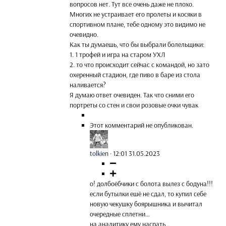
вопросов нет. Тут все очень даже не плохо.
Многих не устраивает его пролеты и косяки в
спортивном плане, тебе одному это видимо не
очевидно.
Как ты думаешь, что бы выбрали болельщики:
1. 1 трофей и игра на старом УХЛ
2. то что происходит сейчас с командой, но зато
охеренный стадион, где пиво в баре из стола
наливается?
Я думаю ответ очевиден. Так что сними его
портреты со стен и свои розовые очки чувак
Этот комментарий не опубликован.
tolkien
·
12:01 31.05.2023
о! долбоёбчики с болота вылез с бодуна!!!
если бутылки ешё не сдал, то купил себе
новую чекушку боярышника и вычитал
очередные сплетни...
на аналитику ему насрать...