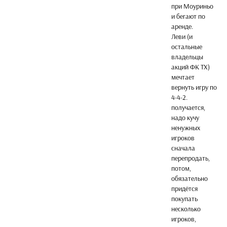
при Моуриньо
и бегают по
аренде.
Леви (и
остальные
владельцы
акций ФК ТХ)
мечтает
вернуть игру по
4-4-2.
получается,
надо кучу
ненужных
игроков
сначала
перепродать,
потом,
обязательно
придётся
покупать
несколько
игроков,