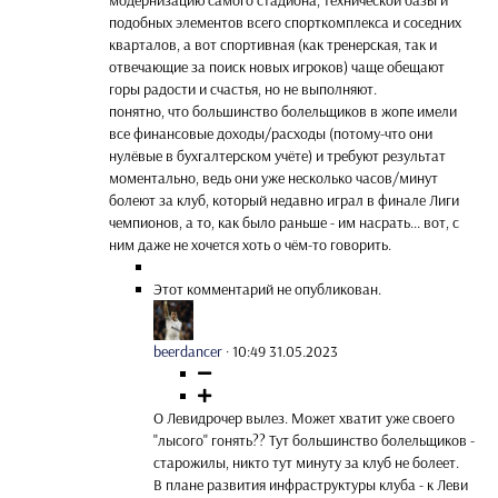
подобных элементов всего спорткомплекса и соседних
кварталов, а вот спортивная (как тренерская, так и
отвечающие за поиск новых игроков) чаще обещают
горы радости и счастья, но не выполняют.
понятно, что большинство болельщиков в жопе имели
все финансовые доходы/расходы (потому-что они
нулёвые в бухгалтерском учёте) и требуют результат
моментально, ведь они уже несколько часов/минут
болеют за клуб, который недавно играл в финале Лиги
чемпионов, а то, как было раньше - им насрать... вот, с
ним даже не хочется хоть о чём-то говорить.
Этот комментарий не опубликован.
beerdancer
·
10:49 31.05.2023
О Левидрочер вылез. Может хватит уже своего
"лысого" гонять?? Тут большинство болельщиков -
старожилы, никто тут минуту за клуб не болеет.
В плане развития инфраструктуры клуба - к Леви