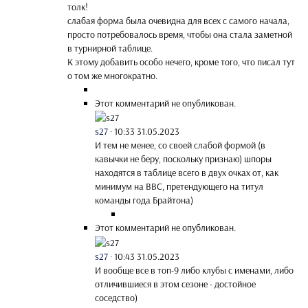
толк!
слабая форма была очевидна для всех с самого начала,
просто потребовалось время, чтобы она стала заметной
в турнирной таблице.
К этому добавить особо нечего, кроме того, что писал тут
о том же многократно.
Этот комментарий не опубликован.
s27
·
10:33 31.05.2023
И тем не менее, со своей слабой формой (в
кавычки не беру, поскольку признаю) шпоры
находятся в таблице всего в двух очках от, как
минимум на ВВС, претендующего на титул
команды года Брайтона)
Этот комментарий не опубликован.
s27
·
10:43 31.05.2023
И вообще все в топ-9 либо клубы с именами, либо
отличившиеся в этом сезоне - достойное
соседство)