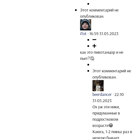
Этот комментарий не
опубликован.
iTot
·
16:59 31.05.2023
как это пивотанцор и не
пьет?🤔
Этот комментарий не
опубликован.
beerdancer
·
22:10
31.05.2023
Ох уж эти ники,
придуманные в
подростковом
возрасте😁
Каюсь, 1-2 пивка раз в
неделю бывает