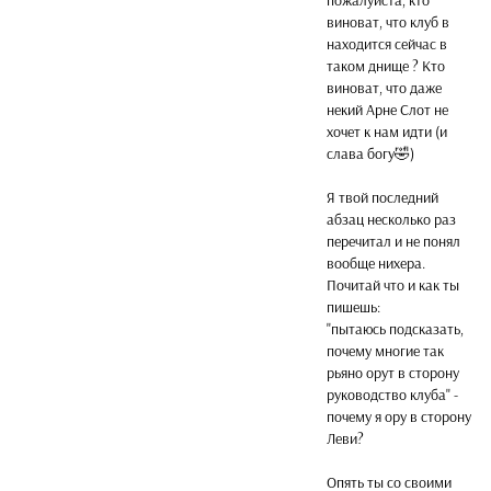
виноват, что клуб в
находится сейчас в
таком днище ? Кто
виноват, что даже
некий Арне Слот не
хочет к нам идти (и
слава богу🤣)
Я твой последний
абзац несколько раз
перечитал и не понял
вообще нихера.
Почитай что и как ты
пишешь:
"пытаюсь подсказать,
почему многие так
рьяно орут в сторону
руководство клуба" -
почему я ору в сторону
Леви?
Опять ты со своими