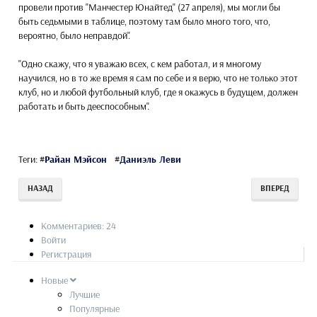
провели против "Манчестер Юнайтед" (27 апреля), мы могли бы
быть седьмыми в таблице, поэтому там было много того, что,
вероятно, было неправдой".
"Одно скажу, что я уважаю всех, с кем работал, и я многому
научился, но в то же время я сам по себе и я верю, что не только этот
клуб, но и любой футбольный клуб, где я окажусь в будущем, должен
работать и быть дееспособным".
Теги:
#
Райан Мэйсон
#
Даниэль Леви
НАЗАД
ВПЕРЕД
Комментариев: 24
Войти
Регистрация
Новые
Лучшие
Популярные