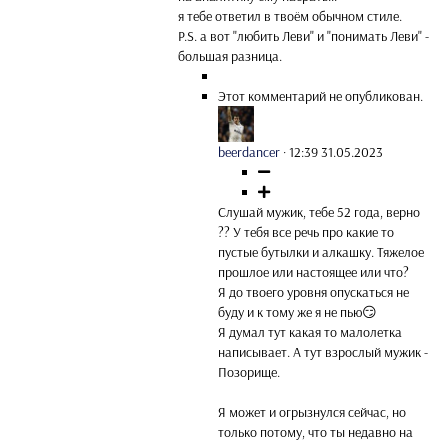
я тебе ответил в твоём обычном стиле.
P.S. а вот "любить Леви" и "понимать Леви" -
большая разница.
Этот комментарий не опубликован.
beerdancer
·
12:39 31.05.2023
Слушай мужик, тебе 52 года, верно
?? У тебя все речь про какие то
пустые бутылки и алкашку. Тяжелое
прошлое или настоящее или что?
Я до твоего уровня опускаться не
буду и к тому же я не пью😏
Я думал тут какая то малолетка
написывает. А тут взрослый мужик -
Позорище.
Я может и огрызнулся сейчас, но
только потому, что ты недавно на