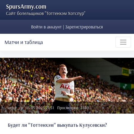
SpursArmy.com
Сайт болельщиков "Тоттенхэм Хотспур"
Войти в аккаунт | Зарегистрироваться
Матчи и таблица
artur_rp
15.05.2023 21:31
Просмотров: 3559
Будет ли "Тоттенхэм" выкупать Кулусевски?